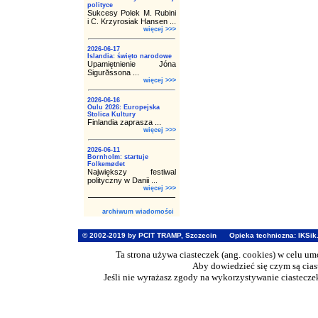
polityce
Sukcesy Polek M. Rubini
i C. Krzyrosiak Hansen ...
więcej >>>
2026-06-17
Islandia: święto narodowe
Upamiętnienie Jóna
Sigurðssona ...
więcej >>>
2026-06-16
Oulu 2026: Europejska
Stolica Kultury
Finlandia zaprasza ...
więcej >>>
2026-06-11
Bornholm: startuje
Folkemødet
Największy festiwal
polityczny w Danii ...
więcej >>>
archiwum wiadomości
© 2002-2019 by PCIT TRAMP, Szczecin
Opieka techniczna:
IKSik
Ta strona używa ciasteczek (ang. cookies) w celu u
Aby dowiedzieć się czym są cia
Jeśli nie wyrażasz zgody na wykorzystywanie ciasteczek 