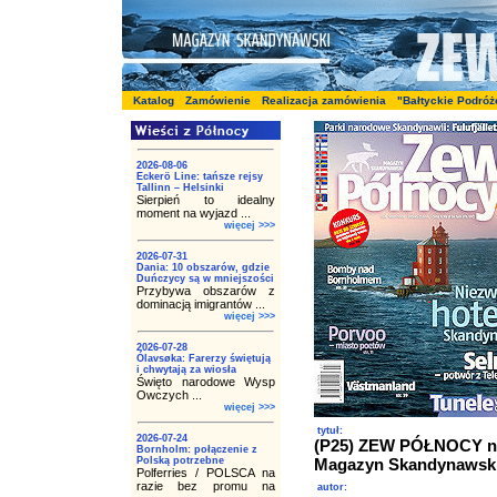
Katalog
Zamówienie
Realizacja zamówienia
"Bałtyckie Podróż
2026-08-06
Eckerö Line: tańsze rejsy
Tallinn – Helsinki
Sierpień to idealny
moment na wyjazd ...
więcej >>>
2026-07-31
Dania: 10 obszarów, gdzie
Duńczycy są w mniejszości
Przybywa obszarów z
dominacją imigrantów ...
więcej >>>
2026-07-28
Ólavsøka: Farerzy świętują
i chwytają za wiosła
Święto narodowe Wysp
Owczych ...
więcej >>>
tytuł:
2026-07-24
(P25) ZEW PÓŁNOCY nr
Bornholm: połączenie z
Polską potrzebne
Magazyn Skandynawsk
Polferries / POLSCA na
razie bez promu na
autor: