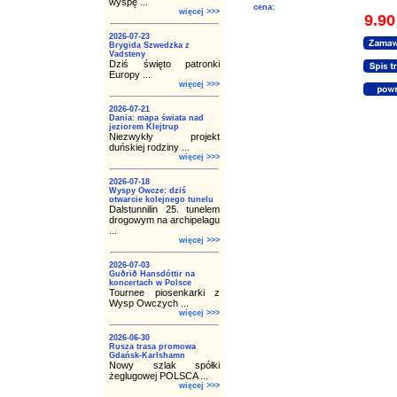
wyspę ...
cena:
więcej >>>
9.90
2026-07-23
Brygida Szwedzka z
Vadsteny
Dziś święto patronki
Europy ...
więcej >>>
2026-07-21
Dania: mapa świata nad
jeziorem Klejtrup
Niezwykły projekt
duńskiej rodziny ...
więcej >>>
2026-07-18
Wyspy Owcze: dziś
otwarcie kolejnego tunelu
Dalstunnilin 25. tunelem
drogowym na archipelagu
...
więcej >>>
2026-07-03
Guðrið Hansdóttir na
koncertach w Polsce
Tournee piosenkarki z
Wysp Owczych ...
więcej >>>
2026-06-30
Rusza trasa promowa
Gdańsk-Karlshamn
Nowy szlak spółki
żeglugowej POLSCA ...
więcej >>>