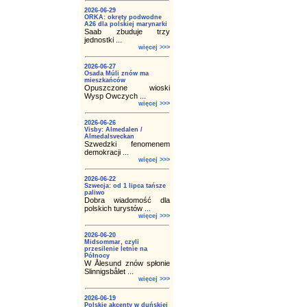
2026-06-29
ORKA: okręty podwodne
A26 dla polskiej marynarki
Saab zbuduje trzy
jednostki ...
więcej >>>
2026-06-27
Osada Múli znów ma
mieszkańców
Opuszczone wioski
Wysp Owczych ...
więcej >>>
2026-06-26
Visby: Almedalen /
Almedalsveckan
Szwedzki fenomenem
demokracji ...
więcej >>>
2026-06-22
Szwecja: od 1 lipca tańsze
paliwo
Dobra wiadomość dla
polskich turystów ...
więcej >>>
2026-06-20
Midsommar, czyli
przesilenie letnie na
Północy
W Ålesund znów spłonie
Slinnigsbålet ...
więcej >>>
2026-06-19
Polskie akcenty w duńskiej