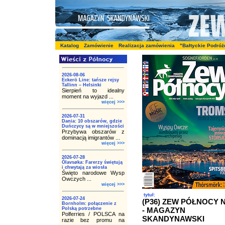
Katalog
Zamówienie
Realizacja zamówienia
"Bałtyckie Podróż
2026-08-06
Eckerö Line: tańsze rejsy
Tallinn – Helsinki
Sierpień to idealny
moment na wyjazd ...
więcej >>>
2026-07-31
Dania: 10 obszarów, gdzie
Duńczycy są w mniejszości
Przybywa obszarów z
dominacją imigrantów ...
więcej >>>
2026-07-28
Ólavsøka: Farerzy świętują
i chwytają za wiosła
Święto narodowe Wysp
Owczych ...
więcej >>>
tytuł:
2026-07-24
(P36) ZEW PÓŁNOCY N
Bornholm: połączenie z
Polską potrzebne
- MAGAZYN
Polferries / POLSCA na
SKANDYNAWSKI
razie bez promu na