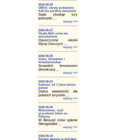
2026-06-29
ORKA: okręty podwodne
A26 dla polskiej marynarki
Saab zbuduje trzy
jednostki ...
więcej >>>
2026-06-27
Osada Múli znów ma
mieszkańców
Opuszczone wioski
Wysp Owczych ...
więcej >>>
2026-06-26
Visby: Almedalen /
Almedalsveckan
Szwedzki fenomenem
demokracji ...
więcej >>>
2026-06-22
Szwecja: od 1 lipca tańsze
paliwo
Dobra wiadomość dla
polskich turystów ...
więcej >>>
2026-06-20
Midsommar, czyli
przesilenie letnie na
Północy
W Ålesund znów spłonie
Slinnigsbålet ...
więcej >>>
2026-06-19
Polskie akcenty w duńskiej