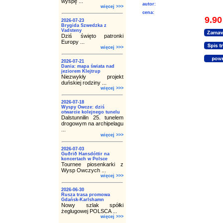
wyspę ...
autor:
więcej >>>
cena:
9.90
2026-07-23
Brygida Szwedzka z
Vadsteny
Dziś święto patronki
Europy ...
więcej >>>
2026-07-21
Dania: mapa świata nad
jeziorem Klejtrup
Niezwykły projekt
duńskiej rodziny ...
więcej >>>
2026-07-18
Wyspy Owcze: dziś
otwarcie kolejnego tunelu
Dalstunnilin 25. tunelem
drogowym na archipelagu
...
więcej >>>
2026-07-03
Guðrið Hansdóttir na
koncertach w Polsce
Tournee piosenkarki z
Wysp Owczych ...
więcej >>>
2026-06-30
Rusza trasa promowa
Gdańsk-Karlshamn
Nowy szlak spółki
żeglugowej POLSCA ...
więcej >>>