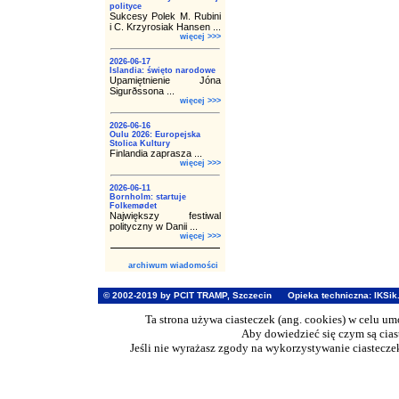
polityce
Sukcesy Polek M. Rubini
i C. Krzyrosiak Hansen ...
więcej >>>
2026-06-17
Islandia: święto narodowe
Upamiętnienie Jóna
Sigurðssona ...
więcej >>>
2026-06-16
Oulu 2026: Europejska
Stolica Kultury
Finlandia zaprasza ...
więcej >>>
2026-06-11
Bornholm: startuje
Folkemødet
Największy festiwal
polityczny w Danii ...
więcej >>>
archiwum wiadomości
© 2002-2019 by PCIT TRAMP, Szczecin
Opieka techniczna:
IKSik
Ta strona używa ciasteczek (ang. cookies) w celu u
Aby dowiedzieć się czym są cia
Jeśli nie wyrażasz zgody na wykorzystywanie ciasteczek 