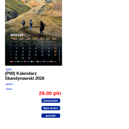
tytuł:
(P00) Kalendarz
Skandynawski 2026
autor:
cena:
29.00 pln