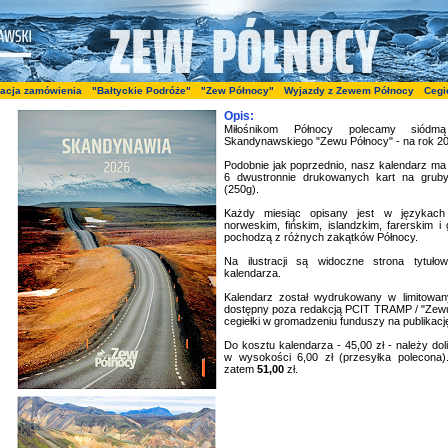
zacja zamówienia
"Bałtyckie Podróże"
"Zew Północy"
Wyjazdy z Zewem Północy
Cegi
Opis:
Miłośnikom Północy polecamy siódmą
Skandynawskiego "Zewu Północy" - na rok 20
Podobnie jak poprzednio, nasz kalendarz ma f
6 dwustronnie drukowanych kart na grub
(250g).
Każdy miesiąc opisany jest w językach
norweskim, fińskim, islandzkim, farerskim i 
pochodzą z różnych zakątków Północy.
Na ilustracji są widoczne strona tytuł
kalendarza.
Kalendarz został wydrukowany w limitowany
dostępny poza redakcją PCIT TRAMP / "Zewu 
cegiełki w gromadzeniu funduszy na publikacj
Do kosztu kalendarza - 45,00 zł - należy do
w wysokości 6,00 zł (przesyłka polecona)
zatem
51,00
zł.