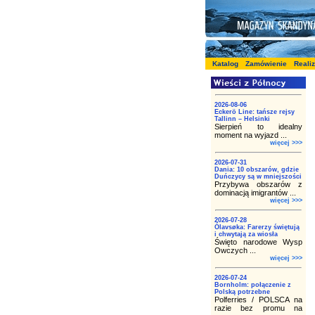
Katalog
Zamówienie
Reali
2026-08-06
Eckerö Line: tańsze rejsy
Tallinn – Helsinki
Sierpień to idealny
moment na wyjazd ...
więcej >>>
2026-07-31
Dania: 10 obszarów, gdzie
Duńczycy są w mniejszości
Przybywa obszarów z
dominacją imigrantów ...
więcej >>>
2026-07-28
Ólavsøka: Farerzy świętują
i chwytają za wiosła
Święto narodowe Wysp
Owczych ...
więcej >>>
2026-07-24
Bornholm: połączenie z
Polską potrzebne
Polferries / POLSCA na
razie bez promu na