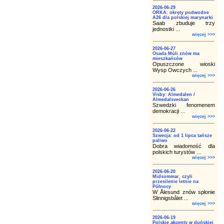
2026-06-29
ORKA: okręty podwodne
A26 dla polskiej marynarki
Saab zbuduje trzy
jednostki ...
więcej >>>
2026-06-27
Osada Múli znów ma
mieszkańców
Opuszczone wioski
Wysp Owczych ...
więcej >>>
2026-06-26
Visby: Almedalen /
Almedalsveckan
Szwedzki fenomenem
demokracji ...
więcej >>>
2026-06-22
Szwecja: od 1 lipca tańsze
paliwo
Dobra wiadomość dla
polskich turystów ...
więcej >>>
2026-06-20
Midsommar, czyli
przesilenie letnie na
Północy
W Ålesund znów spłonie
Slinnigsbålet ...
więcej >>>
2026-06-19
Polskie akcenty w duńskiej