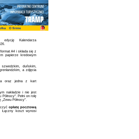
ełka
O firmie
 edycję Kalendarza
26.
ormat A4 i składa się z
ym papierze kredowym
 szwedzkim, duńskim,
grenlandzkim, a zdjęcia
owa oraz jedna z kart
m nakładzie i nie jest
Północy". Pełni on rolę
ę „Zewu Północy”.
liczyć
opłatę pocztową
. Łączny koszt wynosi