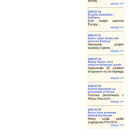
wyspę ...
więcej >>>
2026-07-23
Brygida Szwedzka z
Vadsteny
Dziś święto patronki
Europy ...
więcej >>>
2026-07-21
Dania: mapa świata nad
jeziorem Klejtrup
Niezwykły projekt
duńskiej rodziny ...
więcej >>>
2026-07-18
Wyspy Owcze: dziś
otwarcie kolejnego tunelu
Dalstunnilin 25. tunelem
drogowym na archipelagu
...
więcej >>>
2026-07-03
Guðrið Hansdóttir na
koncertach w Polsce
Tournee piosenkarki z
Wysp Owczych ...
więcej >>>
2026-06-30
Rusza trasa promowa
Gdańsk-Karlshamn
Nowy szlak spółki
żeglugowej POLSCA ...
więcej >>>