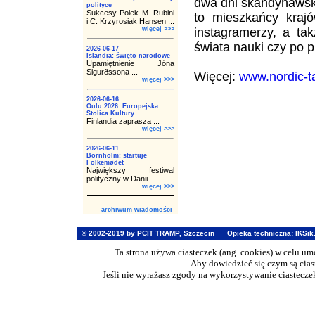
dwa dni skandynawski
polityce
Sukcesy Polek M. Rubini
to mieszkańcy krajó
i C. Krzyrosiak Hansen ...
więcej >>>
instagramerzy, a tak
świata nauki czy po p
2026-06-17
Islandia: święto narodowe
Upamiętnienie Jóna
Sigurðssona ...
Więcej:
www.nordic-ta
więcej >>>
2026-06-16
Oulu 2026: Europejska
Stolica Kultury
Finlandia zaprasza ...
więcej >>>
2026-06-11
Bornholm: startuje
Folkemødet
Największy festiwal
polityczny w Danii ...
więcej >>>
archiwum wiadomości
© 2002-2019 by PCIT TRAMP, Szczecin
Opieka techniczna:
IKSik
Ta strona używa ciasteczek (ang. cookies) w celu u
Aby dowiedzieć się czym są cia
Jeśli nie wyrażasz zgody na wykorzystywanie ciasteczek 