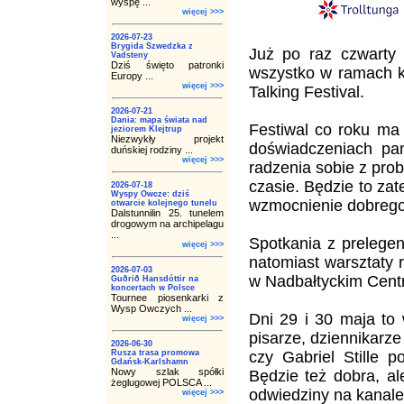
wyspę ...
więcej >>>
2026-07-23
Brygida Szwedzka z
Już po raz czwarty 
Vadsteny
Dziś święto patronki
wszystko w ramach ko
Europy ...
więcej >>>
Talking Festival.
2026-07-21
Dania: mapa świata nad
Festiwal co roku ma
jeziorem Klejtrup
Niezwykły projekt
doświadczeniach pan
duńskiej rodziny ...
więcej >>>
radzenia sobie z pro
czasie. Będzie to za
2026-07-18
Wyspy Owcze: dziś
wzmocnienie dobreg
otwarcie kolejnego tunelu
Dalstunnilin 25. tunelem
drogowym na archipelagu
...
Spotkania z prelegen
więcej >>>
natomiast warsztaty 
2026-07-03
w Nadbałtyckim Centr
Guðrið Hansdóttir na
koncertach w Polsce
Tournee piosenkarki z
Wysp Owczych ...
Dni 29 i 30 maja to 
więcej >>>
pisarze, dziennikarz
2026-06-30
Rusza trasa promowa
czy Gabriel Stille 
Gdańsk-Karlshamn
Nowy szlak spółki
Będzie też dobra, ale
żeglugowej POLSCA ...
odwiedziny na kanale
więcej >>>