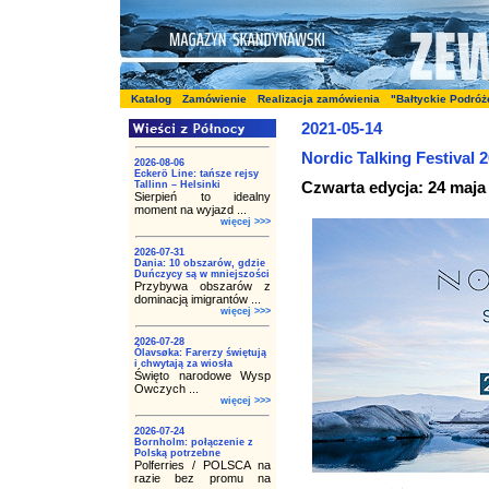
Katalog
Zamówienie
Realizacja zamówienia
"Bałtyckie Podróż
2021-05-14
Nordic Talking Festival 
2026-08-06
Eckerö Line: tańsze rejsy
Czwarta edycja: 24 maja
Tallinn – Helsinki
Sierpień to idealny
moment na wyjazd ...
więcej >>>
2026-07-31
Dania: 10 obszarów, gdzie
Duńczycy są w mniejszości
Przybywa obszarów z
dominacją imigrantów ...
więcej >>>
2026-07-28
Ólavsøka: Farerzy świętują
i chwytają za wiosła
Święto narodowe Wysp
Owczych ...
więcej >>>
2026-07-24
Bornholm: połączenie z
Polską potrzebne
Polferries / POLSCA na
razie bez promu na