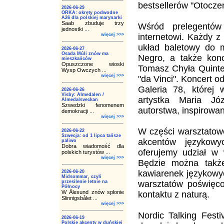
bestsellerów "Otoczeni
2026-06-29
ORKA: okręty podwodne
A26 dla polskiej marynarki
Saab zbuduje trzy
Wśród prelegentó
jednostki ...
więcej >>>
internetowi. Każdy z
układ baletowy do 
2026-06-27
Osada Múli znów ma
Negro, a także konc
mieszkańców
Opuszczone wioski
Tomasz Chyła Quinte
Wysp Owczych ...
więcej >>>
"da Vinci". Koncert o
Galeria 78, której 
2026-06-26
Visby: Almedalen /
artystka Maria Jó
Almedalsveckan
Szwedzki fenomenem
autorstwa, inspirowa
demokracji ...
więcej >>>
W części warsztatowe
2026-06-22
Szwecja: od 1 lipca tańsze
akcentów językowy
paliwo
Dobra wiadomość dla
oferujemy udział w 
polskich turystów ...
więcej >>>
Będzie można takż
kawiarenek językowy
2026-06-20
Midsommar, czyli
przesilenie letnie na
warsztatów poświęco
Północy
W Ålesund znów spłonie
kontaktu z naturą.
Slinnigsbålet ...
więcej >>>
Nordic Talking Festi
2026-06-19
Polskie akcenty w duńskiej