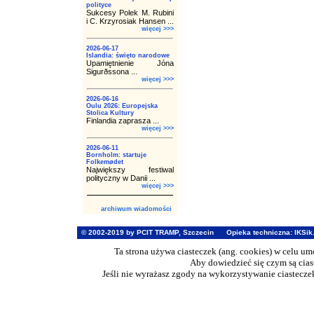
polityce
Sukcesy Polek M. Rubini
i C. Krzyrosiak Hansen ...
więcej >>>
2026-06-17
Islandia: święto narodowe
Upamiętnienie Jóna
Sigurðssona ...
więcej >>>
2026-06-16
Oulu 2026: Europejska
Stolica Kultury
Finlandia zaprasza ...
więcej >>>
2026-06-11
Bornholm: startuje
Folkemødet
Największy festiwal
polityczny w Danii ...
więcej >>>
archiwum wiadomości
© 2002-2019 by PCIT TRAMP, Szczecin
Opieka techniczna:
IKSik
Ta strona używa ciasteczek (ang. cookies) w celu u
Aby dowiedzieć się czym są cia
Jeśli nie wyrażasz zgody na wykorzystywanie ciasteczek 