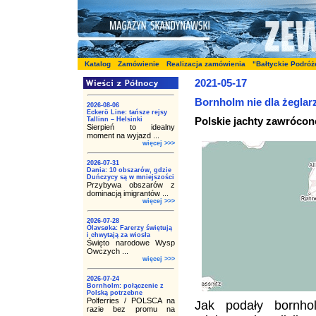
Katalog
Zamówienie
Realizacja zamówienia
"Bałtyckie Podróż
2021-05-17
Bornholm nie dla żeglar
2026-08-06
Eckerö Line: tańsze rejsy
Polskie jachty zawrócon
Tallinn – Helsinki
Sierpień to idealny
moment na wyjazd ...
więcej >>>
2026-07-31
Dania: 10 obszarów, gdzie
Duńczycy są w mniejszości
Przybywa obszarów z
dominacją imigrantów ...
więcej >>>
2026-07-28
Ólavsøka: Farerzy świętują
i chwytają za wiosła
Święto narodowe Wysp
Owczych ...
więcej >>>
2026-07-24
Bornholm: połączenie z
Polską potrzebne
Polferries / POLSCA na
Jak podały bornho
razie bez promu na