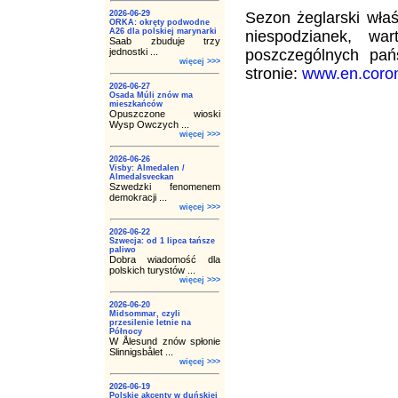
2026-06-29
Sezon żeglarski wła
ORKA: okręty podwodne
A26 dla polskiej marynarki
niespodzianek, wa
Saab zbuduje trzy
jednostki ...
poszczególnych pa
więcej >>>
stronie:
www.en.coron
2026-06-27
Osada Múli znów ma
mieszkańców
Opuszczone wioski
Wysp Owczych ...
więcej >>>
2026-06-26
Visby: Almedalen /
Almedalsveckan
Szwedzki fenomenem
demokracji ...
więcej >>>
2026-06-22
Szwecja: od 1 lipca tańsze
paliwo
Dobra wiadomość dla
polskich turystów ...
więcej >>>
2026-06-20
Midsommar, czyli
przesilenie letnie na
Północy
W Ålesund znów spłonie
Slinnigsbålet ...
więcej >>>
2026-06-19
Polskie akcenty w duńskiej