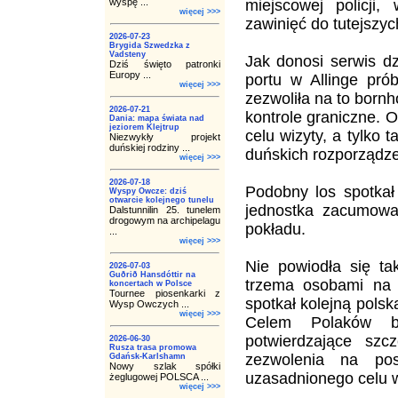
wyspę ...
miejscowej policji
więcej >>>
zawinięć do tutejszyc
2026-07-23
Brygida Szwedzka z
Vadsteny
Jak donosi serwis d
Dziś święto patronki
Europy ...
portu w Allinge pró
więcej >>>
zezwoliła na to bornh
2026-07-21
kontrole graniczne.
Dania: mapa świata nad
jeziorem Klejtrup
celu wizyty, a tylko
Niezwykły projekt
duńskiej rodziny ...
duńskich rozporządzeń
więcej >>>
2026-07-18
Podobny los spotkał
Wyspy Owcze: dziś
otwarcie kolejnego tunelu
jednostka zacumował
Dalstunnilin 25. tunelem
drogowym na archipelagu
pokładu.
...
więcej >>>
Nie powiodła się ta
2026-07-03
Guðrið Hansdóttir na
trzema osobami na 
koncertach w Polsce
Tournee piosenkarki z
spotkał kolejną pols
Wysp Owczych ...
więcej >>>
Celem Polaków by
potwierdzające szc
2026-06-30
Rusza trasa promowa
zezwolenia na po
Gdańsk-Karlshamn
Nowy szlak spółki
uzasadnionego celu w
żeglugowej POLSCA ...
więcej >>>