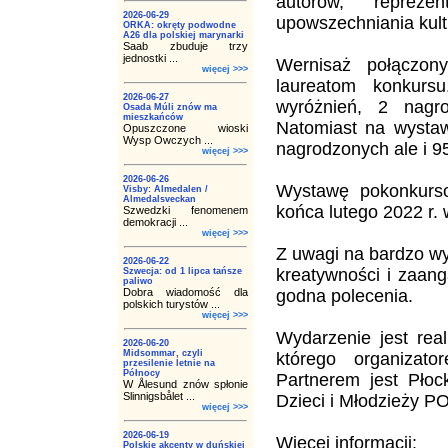
autorów, reprez
2026-06-29
upowszechniania kultu
ORKA: okręty podwodne
A26 dla polskiej marynarki
Saab zbuduje trzy
jednostki ...
Wernisaż połączon
więcej >>>
laureatom konkurs
2026-06-27
wyróżnień, 2 nagr
Osada Múli znów ma
mieszkańców
Natomiast na wystaw
Opuszczone wioski
Wysp Owczych ...
nagrodzonych ale i 9
więcej >>>
2026-06-26
Wystawę pokonkurs
Visby: Almedalen /
Almedalsveckan
końca lutego 2022 r.
Szwedzki fenomenem
demokracji ...
więcej >>>
Z uwagi na bardzo wy
2026-06-22
kreatywności i zaan
Szwecja: od 1 lipca tańsze
paliwo
Dobra wiadomość dla
godna polecenia.
polskich turystów ...
więcej >>>
Wydarzenie jest rea
2026-06-20
Midsommar, czyli
którego organizat
przesilenie letnie na
Północy
Partnerem jest Płoc
W Ålesund znów spłonie
Slinnigsbålet ...
Dzieci i Młodzieży P
więcej >>>
2026-06-19
Więcej informacji:
Polskie akcenty w duńskiej