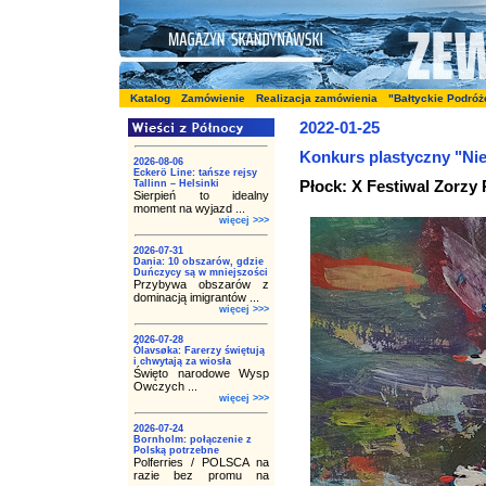
Katalog
Zamówienie
Realizacja zamówienia
"Bałtyckie Podróż
2022-01-25
Konkurs plastyczny "Nie
2026-08-06
Eckerö Line: tańsze rejsy
Płock: X Festiwal Zorzy 
Tallinn – Helsinki
Sierpień to idealny
moment na wyjazd ...
więcej >>>
2026-07-31
Dania: 10 obszarów, gdzie
Duńczycy są w mniejszości
Przybywa obszarów z
dominacją imigrantów ...
więcej >>>
2026-07-28
Ólavsøka: Farerzy świętują
i chwytają za wiosła
Święto narodowe Wysp
Owczych ...
więcej >>>
2026-07-24
Bornholm: połączenie z
Polską potrzebne
Polferries / POLSCA na
razie bez promu na