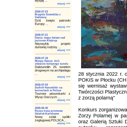
wyspę ...
więcej >>>
2026-07-23
Brygida Szwedzka z
Vadsteny
Dziś święto patronki
Europy ...
więcej >>>
2026-07-21
Dania: mapa świata nad
jeziorem Klejtrup
Niezwykły projekt
duńskiej rodziny ...
więcej >>>
2026-07-18
Wyspy Owcze: dziś
otwarcie kolejnego tunelu
Dalstunnilin 25. tunelem
drogowym na archipelagu
28 stycznia 2022 r. 
...
więcej >>>
POKiS w Płocku (CH A
się wernisaż wystaw
2026-07-03
Guðrið Hansdóttir na
koncertach w Polsce
Twórczości Plastyczne
Tournee piosenkarki z
z zorzą polarną"
Wysp Owczych ...
więcej >>>
2026-06-30
Konkurs zorganizowa
Rusza trasa promowa
Gdańsk-Karlshamn
Zorzy Polarnej w pa
Nowy szlak spółki
żeglugowej POLSCA ...
oraz Galerią Sztuki 
więcej >>>