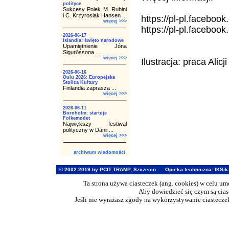
polityce
Sukcesy Polek M. Rubini
i C. Krzyrosiak Hansen ...
https://pl-pl.faceboo
więcej >>>
https://pl-pl.facebook
2026-06-17
Islandia: święto narodowe
Upamiętnienie Jóna
Sigurðssona ...
więcej >>>
Ilustracja: praca Alicji
2026-06-16
Oulu 2026: Europejska
Stolica Kultury
Finlandia zaprasza ...
więcej >>>
2026-06-11
Bornholm: startuje
Folkemødet
Największy festiwal
polityczny w Danii ...
więcej >>>
archiwum wiadomości
© 2002-2019 by PCIT TRAMP, Szczecin
Opieka techniczna:
IKSik
Ta strona używa ciasteczek (ang. cookies) w celu u
Aby dowiedzieć się czym są cia
Jeśli nie wyrażasz zgody na wykorzystywanie ciasteczek 