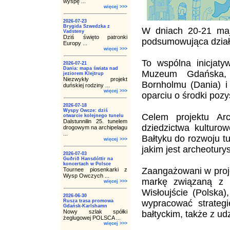
wyspę ...
więcej >>>
2026-07-23
Brygida Szwedzka z
W dniach 20-21 maj
Vadsteny
Dziś święto patronki
podsumowująca działa
Europy ...
więcej >>>
To wspólna inicjaty
2026-07-21
Dania: mapa świata nad
Muzeum Gdańska, 
jeziorem Klejtrup
Niezwykły projekt
Bornholmu (Dania) i
duńskiej rodziny ...
więcej >>>
oparciu o środki poz
2026-07-18
Wyspy Owcze: dziś
Celem projektu Arc
otwarcie kolejnego tunelu
Dalstunnilin 25. tunelem
dziedzictwa kulturo
drogowym na archipelagu
...
Bałtyku do rozwoju t
więcej >>>
jakim jest archeotury
2026-07-03
Guðrið Hansdóttir na
koncertach w Polsce
Zaangażowani w proj
Tournee piosenkarki z
Wysp Owczych ...
markę związaną z a
więcej >>>
Wisłoujście (Polska
2026-06-30
Rusza trasa promowa
wypracować strategi
Gdańsk-Karlshamn
Nowy szlak spółki
bałtyckim, także z ud
żeglugowej POLSCA ...
więcej >>>