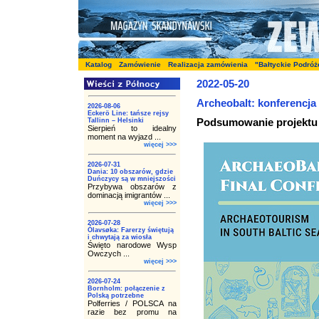
Katalog
Zamówienie
Realizacja zamówienia
"Bałtyckie Podróż
2022-05-20
Archeobalt: konferencj
2026-08-06
Eckerö Line: tańsze rejsy
Podsumowanie projektu 
Tallinn – Helsinki
Sierpień to idealny
moment na wyjazd ...
więcej >>>
2026-07-31
Dania: 10 obszarów, gdzie
Duńczycy są w mniejszości
Przybywa obszarów z
dominacją imigrantów ...
więcej >>>
2026-07-28
Ólavsøka: Farerzy świętują
i chwytają za wiosła
Święto narodowe Wysp
Owczych ...
więcej >>>
2026-07-24
Bornholm: połączenie z
Polską potrzebne
Polferries / POLSCA na
razie bez promu na