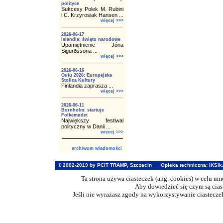
polityce
Sukcesy Polek M. Rubini
i C. Krzyrosiak Hansen ...
więcej >>>
2026-06-17
Islandia: święto narodowe
Upamiętnienie Jóna
Sigurðssona ...
więcej >>>
2026-06-16
Oulu 2026: Europejska
Stolica Kultury
Finlandia zaprasza ...
więcej >>>
2026-06-11
Bornholm: startuje
Folkemødet
Największy festiwal
polityczny w Danii ...
więcej >>>
archiwum wiadomości
© 2002-2019 by PCIT TRAMP, Szczecin
Opieka techniczna:
IKSik
Ta strona używa ciasteczek (ang. cookies) w celu u
Aby dowiedzieć się czym są cia
Jeśli nie wyrażasz zgody na wykorzystywanie ciasteczek 