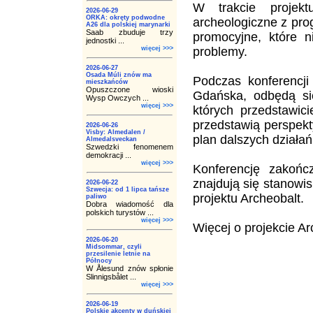
W trakcie projek
2026-06-29
ORKA: okręty podwodne
archeologiczne z pro
A26 dla polskiej marynarki
Saab zbuduje trzy
promocyjne, które n
jednostki ...
więcej >>>
problemy.
2026-06-27
Osada Múli znów ma
Podczas konferencj
mieszkańców
Opuszczone wioski
Gdańska, odbędą się
Wysp Owczych ...
więcej >>>
których przedstawici
przedstawią perspekt
2026-06-26
Visby: Almedalen /
plan dalszych działań
Almedalsveckan
Szwedzki fenomenem
demokracji ...
więcej >>>
Konferencję zakoń
znajdują się stanowi
2026-06-22
Szwecja: od 1 lipca tańsze
projektu Archeobalt.
paliwo
Dobra wiadomość dla
polskich turystów ...
więcej >>>
Więcej o projekcie Ar
2026-06-20
Midsommar, czyli
przesilenie letnie na
Północy
W Ålesund znów spłonie
Slinnigsbålet ...
więcej >>>
2026-06-19
Polskie akcenty w duńskiej