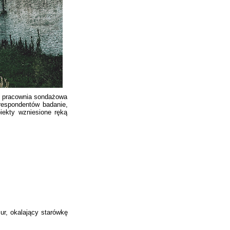
, pracownia sondażowa
 respondentów badanie,
iekty wzniesione ręką
r, okalający starówkę