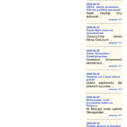
2026-06-29
ORKA: okręty podwodne
A26 dla polskiej marynarki
Saab zbuduje trzy
jednostki ...
więcej >>>
2026-06-27
Osada Múli znów ma
mieszkańców
Opuszczone wioski
Wysp Owczych ...
więcej >>>
2026-06-26
Visby: Almedalen /
Almedalsveckan
Szwedzki fenomenem
demokracji ...
więcej >>>
2026-06-22
Szwecja: od 1 lipca tańsze
paliwo
Dobra wiadomość dla
polskich turystów ...
więcej >>>
2026-06-20
Midsommar, czyli
przesilenie letnie na
Północy
W Ålesund znów spłonie
Slinnigsbålet ...
więcej >>>
2026-06-19
Polskie akcenty w duńskiej