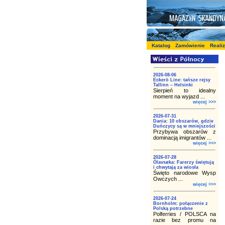
Katalog
Zamówienie
Reali
2026-08-06
Eckerö Line: tańsze rejsy
Tallinn – Helsinki
Sierpień to idealny
moment na wyjazd ...
więcej >>>
2026-07-31
Dania: 10 obszarów, gdzie
Duńczycy są w mniejszości
Przybywa obszarów z
dominacją imigrantów ...
więcej >>>
2026-07-28
Ólavsøka: Farerzy świętują
i chwytają za wiosła
Święto narodowe Wysp
Owczych ...
więcej >>>
2026-07-24
Bornholm: połączenie z
Polską potrzebne
Polferries / POLSCA na
razie bez promu na