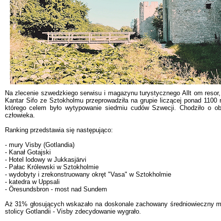
Na zlecenie szwedzkiego serwisu i magazynu turystycznego Allt om resor
Kantar Sifo ze Sztokholmu przeprowadziła na grupie liczącej ponad 1100
którego celem było wytypowanie siedmiu cudów Szwecji. Chodziło o ob
człowieka.
Ranking przedstawia się następująco:
- mury Visby (Gotlandia)
- Kanał Gotajski
- Hotel lodowy w Jukkasjärvi
- Pałac Królewski w Sztokholmie
- wydobyty i zrekonstruowany okręt "Vasa" w Sztokholmie
- katedra w Uppsali
- Öresundsbron - most nad Sundem
Aż 31% głosujących wskazało na doskonale zachowany średniowieczny mu
stolicy Gotlandii - Visby zdecydowanie wygrało.