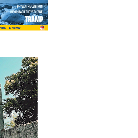
ełka
O firmie