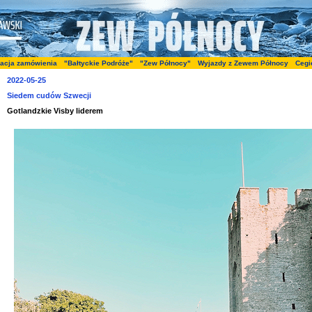
zacja zamówienia
"Bałtyckie Podróże"
"Zew Północy"
Wyjazdy z Zewem Północy
Cegi
2022-05-25
Siedem cudów Szwecji
Gotlandzkie Visby liderem