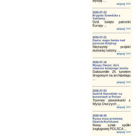
wyspę ...
więcej >>>
2026-07-23
Brygida Szwedzka z
Vadsteny
Dziś święto patronki
Europy ...
więcej >>>
2026-07-21
Dania: mapa świata nad
jeziorem Klejtrup
Niezwykły projekt
duńskiej rodziny ...
więcej >>>
2026-07-18
Wyspy Owcze: dziś
otwarcie kolejnego tunelu
Dalstunnilin 25. tunelem
drogowym na archipelagu
...
więcej >>>
2026-07-03
Guðrið Hansdóttir na
koncertach w Polsce
Tournee piosenkarki z
Wysp Owczych ...
więcej >>>
2026-06-30
Rusza trasa promowa
Gdańsk-Karlshamn
Nowy szlak spółki
żeglugowej POLSCA ...
więcej >>>