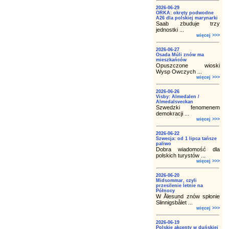
2026-06-29
ORKA: okręty podwodne
A26 dla polskiej marynarki
Saab zbuduje trzy
jednostki ...
więcej >>>
2026-06-27
Osada Múli znów ma
mieszkańców
Opuszczone wioski
Wysp Owczych ...
więcej >>>
2026-06-26
Visby: Almedalen /
Almedalsveckan
Szwedzki fenomenem
demokracji ...
więcej >>>
2026-06-22
Szwecja: od 1 lipca tańsze
paliwo
Dobra wiadomość dla
polskich turystów ...
więcej >>>
2026-06-20
Midsommar, czyli
przesilenie letnie na
Północy
W Ålesund znów spłonie
Slinnigsbålet ...
więcej >>>
2026-06-19
Polskie akcenty w duńskiej