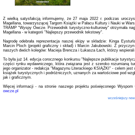
Z wielką satysfakcją informujemy, że 27 maja 2022 r. podczas uroczys
Magellana, towarzyszącej Targom Książki w Pałacu Kultury i Nauki w Wars
TRAMP "Wyspy Owcze. Przewodnik turystyczno-kulturowy" otrzymała nag
Magellana - w kategorii "Najlepszy przewodnik tekstowy".
Nagrodę odebrała reprezentacja naszej ekipy w składzie: Kinga Eysturla
Marcin Ploch (projekt graficzny i skład) i Marcin Jakubowski. Z przycz
naszych dwóch kolegów: Macieja Brencza i Łukasza Łach, którzy wspierali 
To była już 14. edycja corocznego konkursu "Najlepsze publikacje turystyc
części rynku wydawniczego, która związana jest z szeroko rozumianą tu
jego organizator - redakcja "Magazynu Literackiego KSIĄŻKI" - celem jes
książek turystycznych i podróżniczych, uznanych za wartościowe pod wz
jak i graficznym.
Więcej informacji - na stronie naszego projektu poświęconego Wysp
owcze.pl
wcześniejszy new