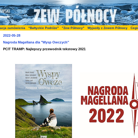
zacja zamówienia
"Bałtyckie Podróże"
"Zew Północy"
Wyjazdy z Zewem Północy
Cegi
2022-05-28
Nagroda Magellana dla "Wysp Owczych"
PCIT TRAMP: Najlepszy przewodnik tekstowy 2021