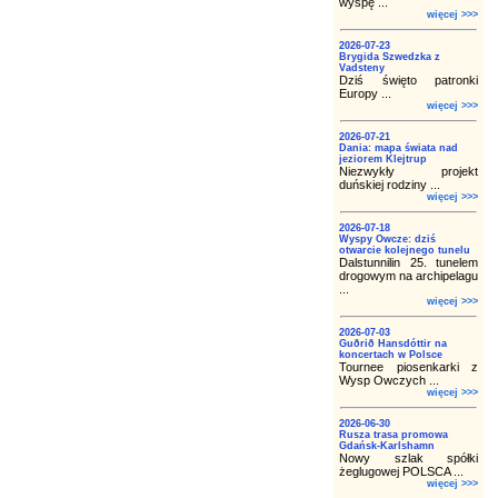
wyspę ...
więcej >>>
2026-07-23
Brygida Szwedzka z
Vadsteny
Dziś święto patronki
Europy ...
więcej >>>
2026-07-21
Dania: mapa świata nad
jeziorem Klejtrup
Niezwykły projekt
duńskiej rodziny ...
więcej >>>
2026-07-18
Wyspy Owcze: dziś
otwarcie kolejnego tunelu
Dalstunnilin 25. tunelem
drogowym na archipelagu
...
więcej >>>
2026-07-03
Guðrið Hansdóttir na
koncertach w Polsce
Tournee piosenkarki z
Wysp Owczych ...
więcej >>>
2026-06-30
Rusza trasa promowa
Gdańsk-Karlshamn
Nowy szlak spółki
żeglugowej POLSCA ...
więcej >>>