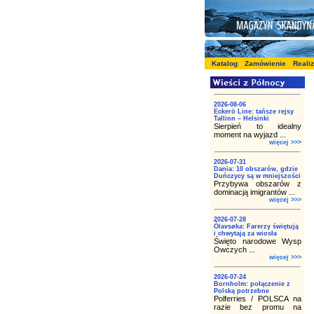
Katalog
Zamówienie
Reali
2026-08-06
Eckerö Line: tańsze rejsy
Tallinn – Helsinki
Sierpień to idealny
moment na wyjazd ...
więcej >>>
2026-07-31
Dania: 10 obszarów, gdzie
Duńczycy są w mniejszości
Przybywa obszarów z
dominacją imigrantów ...
więcej >>>
2026-07-28
Ólavsøka: Farerzy świętują
i chwytają za wiosła
Święto narodowe Wysp
Owczych ...
więcej >>>
2026-07-24
Bornholm: połączenie z
Polską potrzebne
Polferries / POLSCA na
razie bez promu na