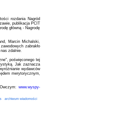
tości rozdania Nagród
zawie, publikacja PCIT
rodę główną - Nagrodę
nd, Marcin Michalski,
yn zawodowych zabrakło
nas zdalnie.
zne", poświęconego tej
rystyką. Jak zaznacza
t wyróżnianie wydawców
ględem merytorycznym,
om Owczym:
www.wyspy-
s
archiwum wiadomości