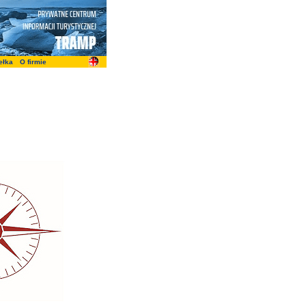
ełka
O firmie