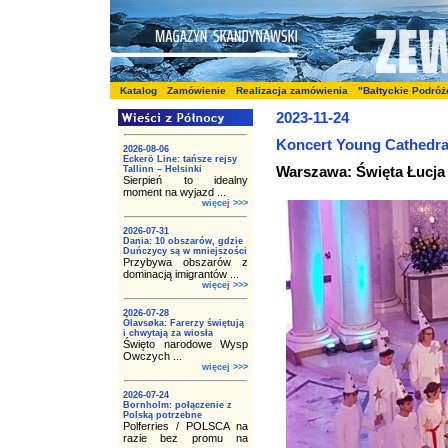
Katalog
Zamówienie
Realizacja zamówienia
"Bałtyckie Podróż
2023-11-24
Koncert Young Cathedral
2026-08-06
Eckerö Line: tańsze rejsy
Warszawa: Święta Łucja 
Tallinn – Helsinki
Sierpień to idealny
moment na wyjazd ...
więcej >>>
2026-07-31
Dania: 10 obszarów, gdzie
Duńczycy są w mniejszości
Przybywa obszarów z
dominacją imigrantów ...
więcej >>>
2026-07-28
Ólavsøka: Farerzy świętują
i chwytają za wiosła
Święto narodowe Wysp
Owczych ...
więcej >>>
2026-07-24
Bornholm: połączenie z
Polską potrzebne
Polferries / POLSCA na
razie bez promu na