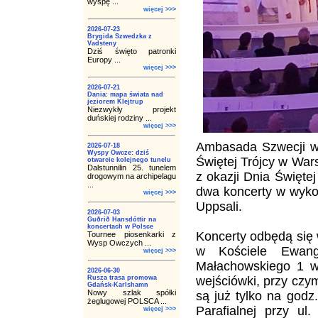
wyspę ...
więcej >>>
2026-07-23
Brygida Szwedzka z
Vadsteny
Dziś święto patronki
Europy ...
więcej >>>
2026-07-21
Dania: mapa świata nad
jeziorem Klejtrup
Niezwykły projekt
duńskiej rodziny ...
więcej >>>
Ambasada Szwecji we
2026-07-18
Wyspy Owcze: dziś
Świętej Trójcy w Wa
otwarcie kolejnego tunelu
Dalstunnilin 25. tunelem
z okazji Dnia Święte
drogowym na archipelagu
...
dwa koncerty w wyko
więcej >>>
Uppsali.
2026-07-03
Guðrið Hansdóttir na
koncertach w Polsce
Koncerty odbędą się 
Tournee piosenkarki z
Wysp Owczych ...
w Kościele Ewange
więcej >>>
Małachowskiego 1 w
2026-06-30
Rusza trasa promowa
wejściówki, przy czy
Gdańsk-Karlshamn
Nowy szlak spółki
są już tylko na godz
żeglugowej POLSCA ...
Parafialnej przy ul
więcej >>>