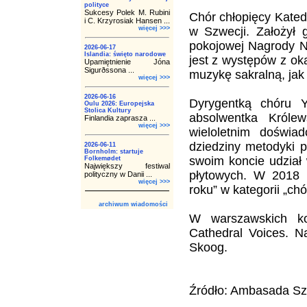
polityce
Sukcesy Polek M. Rubini
Chór chłopięcy Kated
i C. Krzyrosiak Hansen ...
więcej >>>
w Szwecji. Założył 
pokojowej Nagrody N
2026-06-17
Islandia: święto narodowe
jest z występów z ok
Upamiętnienie Jóna
Sigurðssona ...
muzykę sakralną, jak
więcej >>>
2026-06-16
Dyrygentką chóru Y
Oulu 2026: Europejska
Stolica Kultury
absolwentka Króle
Finlandia zaprasza ...
więcej >>>
wieloletnim doświ
dziedziny metodyki 
2026-06-11
Bornholm: startuje
swoim koncie udział 
Folkemødet
Największy festiwal
płytowych. W 2018 r
polityczny w Danii ...
więcej >>>
roku” w kategorii „ch
archiwum wiadomości
W warszawskich ko
Cathedral Voices. 
Skoog.
Źródło: Ambasada Sz