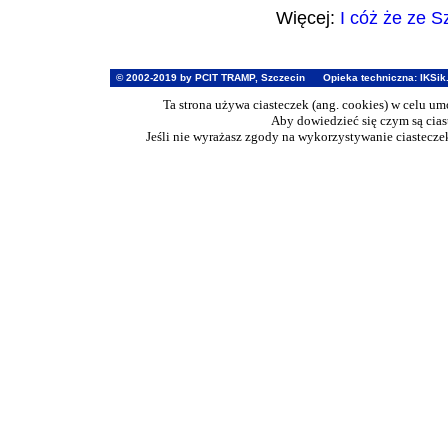
Więcej:
I cóż że ze S
© 2002-2019 by PCIT TRAMP, Szczecin
Opieka techniczna:
IKSik
Ta strona używa ciasteczek (ang. cookies) w celu u
Aby dowiedzieć się czym są cia
Jeśli nie wyrażasz zgody na wykorzystywanie ciasteczek 