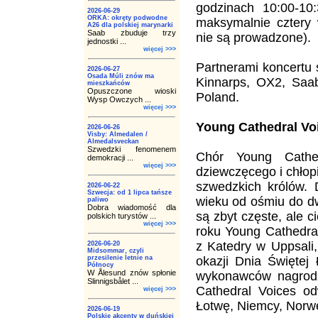
godzinach 10:00-10
2026-06-29
ORKA: okręty podwodne
maksymalnie cztery 
A26 dla polskiej marynarki
Saab zbuduje trzy
nie są prowadzone).
jednostki ...
więcej >>>
Partnerami koncertu 
2026-06-27
Osada Múli znów ma
Kinnarps, OX2, Saab
mieszkańców
Opuszczone wioski
Poland.
Wysp Owczych ...
więcej >>>
Young Cathedral Vo
2026-06-26
Visby: Almedalen /
Almedalsveckan
Szwedzki fenomenem
Chór Young Cathe
demokracji ...
więcej >>>
dziewczęcego i chłop
szwedzkich królów.
2026-06-22
Szwecja: od 1 lipca tańsze
wieku od ośmiu do dw
paliwo
Dobra wiadomość dla
są zbyt częste, ale 
polskich turystów ...
więcej >>>
roku Young Cathedra
z Katedry w Uppsali
2026-06-20
Midsommar, czyli
przesilenie letnie na
okazji Dnia Świętej 
Północy
W Ålesund znów spłonie
wykonawców nagrodzo
Slinnigsbålet ...
Cathedral Voices od
więcej >>>
Łotwę, Niemcy, Norw
2026-06-19
Polskie akcenty w duńskiej