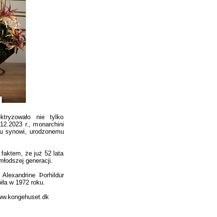
ktryzowało nie tylko
2.2023 r., monarchini
mu synowi, urodzonemu
faktem, że już 52 lata
łodszej generacji.
lexandrine Þorhildur
piła w 1972 roku.
www.kongehuset.dk