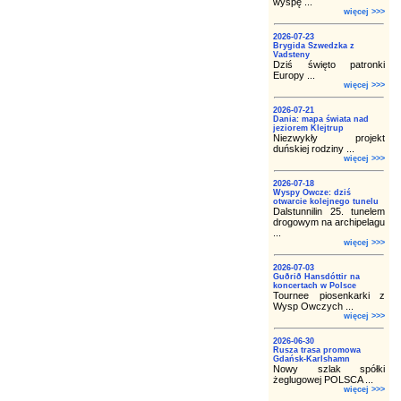
wyspę ...
więcej >>>
2026-07-23
Brygida Szwedzka z
Vadsteny
Dziś święto patronki
Europy ...
więcej >>>
2026-07-21
Dania: mapa świata nad
jeziorem Klejtrup
Niezwykły projekt
duńskiej rodziny ...
więcej >>>
2026-07-18
Wyspy Owcze: dziś
otwarcie kolejnego tunelu
Dalstunnilin 25. tunelem
drogowym na archipelagu
...
więcej >>>
2026-07-03
Guðrið Hansdóttir na
koncertach w Polsce
Tournee piosenkarki z
Wysp Owczych ...
więcej >>>
2026-06-30
Rusza trasa promowa
Gdańsk-Karlshamn
Nowy szlak spółki
żeglugowej POLSCA ...
więcej >>>