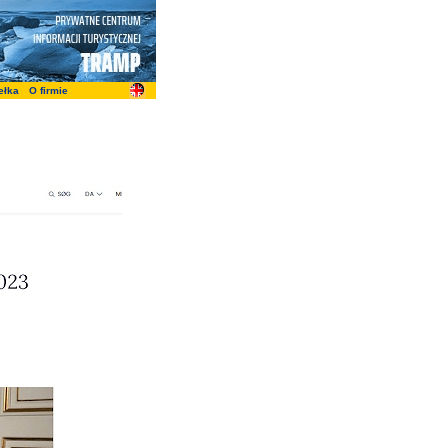
ełka
O firmie