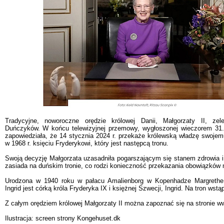
Tradycyjne, noworoczne orędzie królowej Danii, Małgorzaty II, zele
Duńczyków. W końcu telewizyjnej przemowy, wygłoszonej wieczorem 31.1
zapowiedziała, że 14 stycznia 2024 r. przekaże królewską władzę swoje
w 1968 r. księciu Fryderykowi, który jest następcą tronu.
Swoją decyzję Małgorzata uzasadniła pogarszającym się stanem zdrowia i 
zasiada na duńskim tronie, co rodzi konieczność przekazania obowiązków m
Urodzona w 1940 roku w pałacu Amalienborg w Kopenhadze Margrethe A
Ingrid jest córką króla Fryderyka IX i księżnej Szwecji, Ingrid. Na tron wstą
Z całym orędziem królowej Małgorzaty II można zapoznać się na stronie 
Ilustracja: screen strony Kongehuset.dk