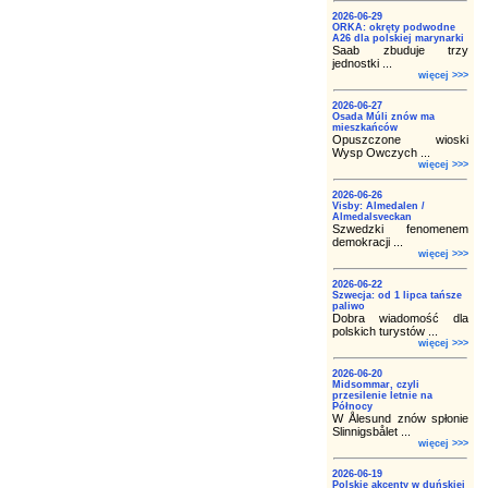
2026-06-29
ORKA: okręty podwodne
A26 dla polskiej marynarki
Saab zbuduje trzy
jednostki ...
więcej >>>
2026-06-27
Osada Múli znów ma
mieszkańców
Opuszczone wioski
Wysp Owczych ...
więcej >>>
2026-06-26
Visby: Almedalen /
Almedalsveckan
Szwedzki fenomenem
demokracji ...
więcej >>>
2026-06-22
Szwecja: od 1 lipca tańsze
paliwo
Dobra wiadomość dla
polskich turystów ...
więcej >>>
2026-06-20
Midsommar, czyli
przesilenie letnie na
Północy
W Ålesund znów spłonie
Slinnigsbålet ...
więcej >>>
2026-06-19
Polskie akcenty w duńskiej