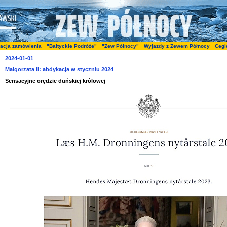
zacja zamówienia
"Bałtyckie Podróże"
"Zew Północy"
Wyjazdy z Zewem Północy
Cegi
2024-01-01
Małgorzata II: abdykacja w styczniu 2024
Sensacyjne orędzie duńskiej królowej