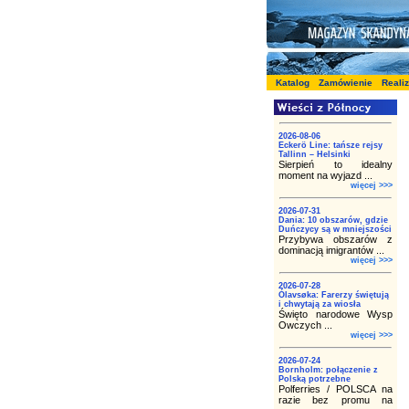
Katalog
Zamówienie
Reali
2026-08-06
Eckerö Line: tańsze rejsy
Tallinn – Helsinki
Sierpień to idealny
moment na wyjazd ...
więcej >>>
2026-07-31
Dania: 10 obszarów, gdzie
Duńczycy są w mniejszości
Przybywa obszarów z
dominacją imigrantów ...
więcej >>>
2026-07-28
Ólavsøka: Farerzy świętują
i chwytają za wiosła
Święto narodowe Wysp
Owczych ...
więcej >>>
2026-07-24
Bornholm: połączenie z
Polską potrzebne
Polferries / POLSCA na
razie bez promu na