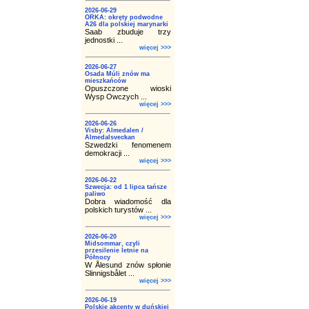
2026-06-29
ORKA: okręty podwodne
A26 dla polskiej marynarki
Saab zbuduje trzy
jednostki ...
więcej >>>
2026-06-27
Osada Múli znów ma
mieszkańców
Opuszczone wioski
Wysp Owczych ...
więcej >>>
2026-06-26
Visby: Almedalen /
Almedalsveckan
Szwedzki fenomenem
demokracji ...
więcej >>>
2026-06-22
Szwecja: od 1 lipca tańsze
paliwo
Dobra wiadomość dla
polskich turystów ...
więcej >>>
2026-06-20
Midsommar, czyli
przesilenie letnie na
Północy
W Ålesund znów spłonie
Slinnigsbålet ...
więcej >>>
2026-06-19
Polskie akcenty w duńskiej