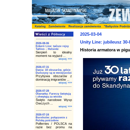
Katalog
Zamówienie
Realizacja zamówienia
"Bałtyckie Podróż
2025-03-04
Unity Line: jubileusz 30-
2026-08-06
Eckerö Line: tańsze rejsy
Historia armatora w pigu
Tallinn – Helsinki
Sierpień to idealny
moment na wyjazd ...
więcej >>>
2026-07-31
Dania: 10 obszarów, gdzie
Duńczycy są w mniejszości
Przybywa obszarów z
dominacją imigrantów ...
więcej >>>
2026-07-28
Ólavsøka: Farerzy świętują
i chwytają za wiosła
Święto narodowe Wysp
Owczych ...
więcej >>>
2026-07-24
Bornholm: połączenie z
Polską potrzebne
Polferries / POLSCA na
razie bez promu na