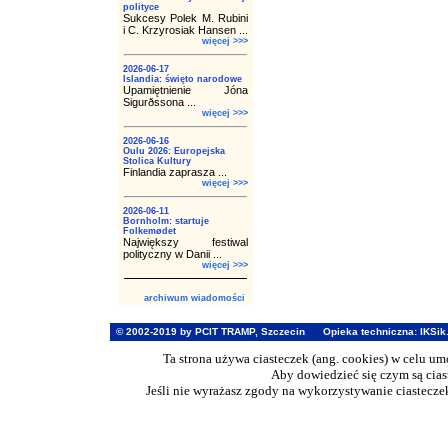
polityce
Sukcesy Polek M. Rubini
i C. Krzyrosiak Hansen ...
więcej >>>
2026-06-17
Islandia: święto narodowe
Upamiętnienie Jóna
Sigurðssona ...
więcej >>>
2026-06-16
Oulu 2026: Europejska
Stolica Kultury
Finlandia zaprasza ...
więcej >>>
2026-06-11
Bornholm: startuje
Folkemødet
Największy festiwal
polityczny w Danii ...
więcej >>>
archiwum wiadomości
© 2002-2019 by PCIT TRAMP, Szczecin
Opieka techniczna:
IKSik
Ta strona używa ciasteczek (ang. cookies) w celu u
Aby dowiedzieć się czym są cia
Jeśli nie wyrażasz zgody na wykorzystywanie ciasteczek 