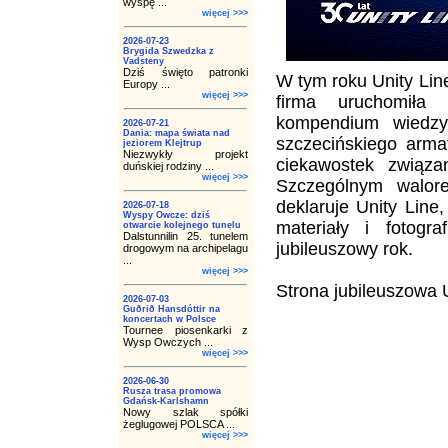
wyspę ...
więcej >>>
2026-07-23
Brygida Szwedzka z
Vadsteny
Dziś święto patronki
W tym roku Unity Line
Europy ...
więcej >>>
firma uruchomiła 
kompendium wiedzy 
2026-07-21
Dania: mapa świata nad
szczecińskiego arma
jeziorem Klejtrup
Niezwykły projekt
ciekawostek związan
duńskiej rodziny ...
więcej >>>
Szczególnym walore
deklaruje Unity Line
2026-07-18
Wyspy Owcze: dziś
materiały i fotogr
otwarcie kolejnego tunelu
Dalstunnilin 25. tunelem
jubileuszowy rok.
drogowym na archipelagu
...
więcej >>>
Strona jubileuszowa 
2026-07-03
Guðrið Hansdóttir na
koncertach w Polsce
Tournee piosenkarki z
Wysp Owczych ...
więcej >>>
2026-06-30
Rusza trasa promowa
Gdańsk-Karlshamn
Nowy szlak spółki
żeglugowej POLSCA ...
więcej >>>