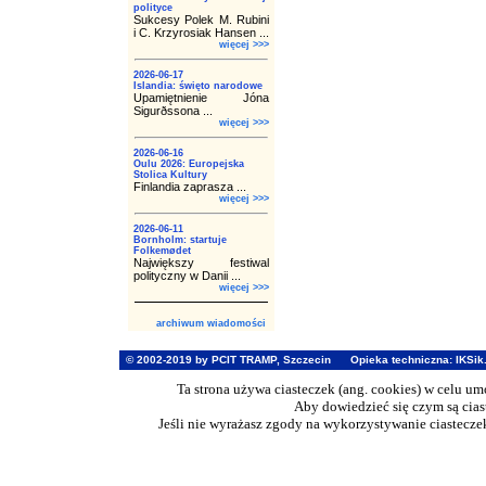
polityce
Sukcesy Polek M. Rubini
i C. Krzyrosiak Hansen ...
więcej >>>
2026-06-17
Islandia: święto narodowe
Upamiętnienie Jóna
Sigurðssona ...
więcej >>>
2026-06-16
Oulu 2026: Europejska
Stolica Kultury
Finlandia zaprasza ...
więcej >>>
2026-06-11
Bornholm: startuje
Folkemødet
Największy festiwal
polityczny w Danii ...
więcej >>>
archiwum wiadomości
© 2002-2019 by PCIT TRAMP, Szczecin
Opieka techniczna:
IKSik
Ta strona używa ciasteczek (ang. cookies) w celu u
Aby dowiedzieć się czym są cia
Jeśli nie wyrażasz zgody na wykorzystywanie ciasteczek 