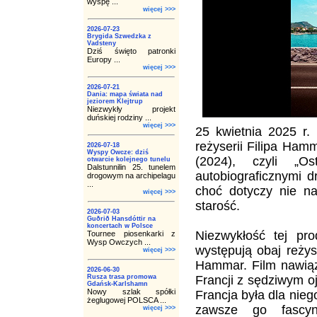
wyspę ...
więcej >>>
2026-07-23
Brygida Szwedzka z
Vadsteny
Dziś święto patronki
Europy ...
więcej >>>
2026-07-21
Dania: mapa świata nad
jeziorem Klejtrup
Niezwykły projekt
duńskiej rodziny ...
więcej >>>
25 kwietnia 2025 r.
reżyserii Filipa Ham
2026-07-18
Wyspy Owcze: dziś
(2024), czyli „O
otwarcie kolejnego tunelu
Dalstunnilin 25. tunelem
autobiograficznymi 
drogowym na archipelagu
...
choć dotyczy nie na
więcej >>>
starość.
2026-07-03
Guðrið Hansdóttir na
koncertach w Polsce
Niezwykłość tej pr
Tournee piosenkarki z
Wysp Owczych ...
występują obaj reżys
więcej >>>
Hammar. Film nawiązu
2026-06-30
Rusza trasa promowa
Francji z sędziwym oj
Gdańsk-Karlshamn
Nowy szlak spółki
Francja była dla nieg
żeglugowej POLSCA ...
zawsze go fascyn
więcej >>>