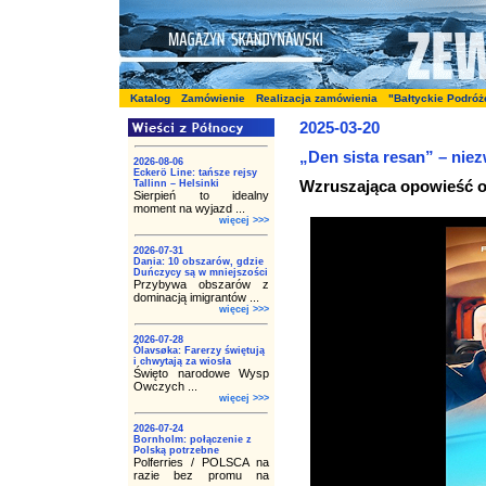
Katalog
Zamówienie
Realizacja zamówienia
"Bałtyckie Podróż
2025-03-20
„Den sista resan” – niez
2026-08-06
Eckerö Line: tańsze rejsy
Wzruszająca opowieść o
Tallinn – Helsinki
Sierpień to idealny
moment na wyjazd ...
więcej >>>
2026-07-31
Dania: 10 obszarów, gdzie
Duńczycy są w mniejszości
Przybywa obszarów z
dominacją imigrantów ...
więcej >>>
2026-07-28
Ólavsøka: Farerzy świętują
i chwytają za wiosła
Święto narodowe Wysp
Owczych ...
więcej >>>
2026-07-24
Bornholm: połączenie z
Polską potrzebne
Polferries / POLSCA na
razie bez promu na