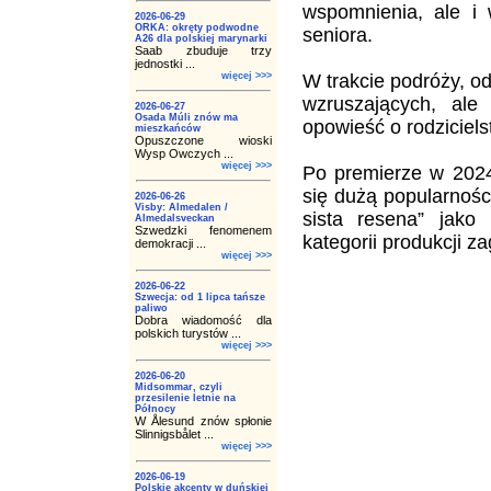
wspomnienia, ale i
2026-06-29
ORKA: okręty podwodne
seniora.
A26 dla polskiej marynarki
Saab zbuduje trzy
jednostki ...
więcej >>>
W trakcie podróży, o
wzruszających, ale
2026-06-27
Osada Múli znów ma
opowieść o rodziciels
mieszkańców
Opuszczone wioski
Wysp Owczych ...
więcej >>>
Po premierze w 2024 
się dużą popularnośc
2026-06-26
Visby: Almedalen /
sista resena” jak
Almedalsveckan
Szwedzki fenomenem
kategorii produkcji z
demokracji ...
więcej >>>
2026-06-22
Szwecja: od 1 lipca tańsze
paliwo
Dobra wiadomość dla
polskich turystów ...
więcej >>>
2026-06-20
Midsommar, czyli
przesilenie letnie na
Północy
W Ålesund znów spłonie
Slinnigsbålet ...
więcej >>>
2026-06-19
Polskie akcenty w duńskiej