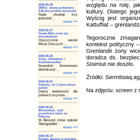
względu na rolę, ja
2026-06-29
ORKA: okręty podwodne
kultury. Dlatego je
A26 dla polskiej marynarki
Saab zbuduje trzy
Wyścig jest organiz
jednostki ...
więcej >>>
Kattuffiat – grenlan
2026-06-27
Osada Múli znów ma
Tegoroczne zmaga
mieszkańców
Opuszczone wioski
kontekst polityczny –
Wysp Owczych ...
więcej >>>
Grenlandii żony wi
2026-06-26
doradca ds. bezpiec
Visby: Almedalen /
Almedalsveckan
Sisimiut nie doszło.
Szwedzki fenomenem
demokracji ...
więcej >>>
Źródło: Sermitsiaq.ag
2026-06-22
Szwecja: od 1 lipca tańsze
paliwo
Na zdjęciu: screen z 
Dobra wiadomość dla
polskich turystów ...
więcej >>>
2026-06-20
Midsommar, czyli
przesilenie letnie na
Północy
W Ålesund znów spłonie
Slinnigsbålet ...
więcej >>>
2026-06-19
Polskie akcenty w duńskiej