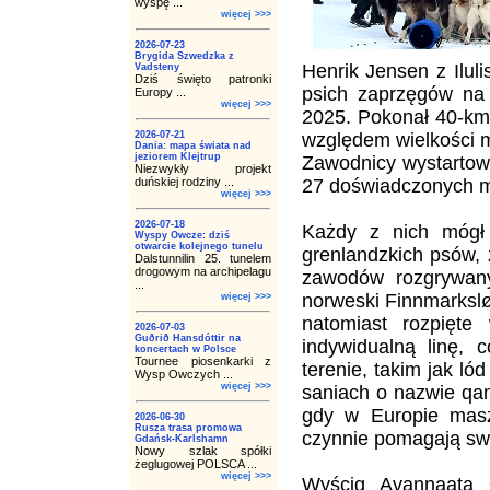
wyspę ...
więcej >>>
2026-07-23
Brygida Szwedzka z
Henrik Jensen z Ilul
Vadsteny
Dziś święto patronki
psich zaprzęgów na
Europy ...
więcej >>>
2025. Pokonał 40-km 
2026-07-21
względem wielkości mi
Dania: mapa świata nad
jeziorem Klejtrup
Zawodnicy wystartowal
Niezwykły projekt
duńskiej rodziny ...
27 doświadczonych 
więcej >>>
2026-07-18
Każdy z nich mógł
Wyspy Owcze: dziś
otwarcie kolejnego tunelu
grenlandzkich psów, 
Dalstunnilin 25. tunelem
drogowym na archipelagu
zawodów rozgrywany
...
norweski Finnmarkslø
więcej >>>
natomiast rozpięt
2026-07-03
Guðrið Hansdóttir na
indywidualną linę, 
koncertach w Polsce
Tournee piosenkarki z
terenie, takim jak ló
Wysp Owczych ...
więcej >>>
saniach o nazwie qam
gdy w Europie masze
2026-06-30
Rusza trasa promowa
czynnie pomagają sw
Gdańsk-Karlshamn
Nowy szlak spółki
żeglugowej POLSCA ...
więcej >>>
Wyścig Avannaata 