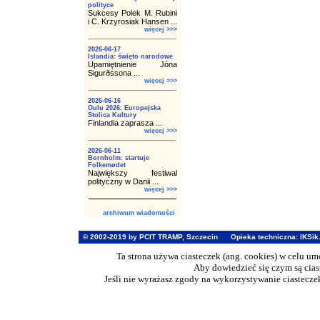
polityce
Sukcesy Polek M. Rubini
i C. Krzyrosiak Hansen ...
więcej >>>
2026-06-17
Islandia: święto narodowe
Upamiętnienie Jóna
Sigurðssona ...
więcej >>>
2026-06-16
Oulu 2026: Europejska
Stolica Kultury
Finlandia zaprasza ...
więcej >>>
2026-06-11
Bornholm: startuje
Folkemødet
Największy festiwal
polityczny w Danii ...
więcej >>>
archiwum wiadomości
© 2002-2019 by PCIT TRAMP, Szczecin
Opieka techniczna:
IKSik
Ta strona używa ciasteczek (ang. cookies) w celu u
Aby dowiedzieć się czym są cia
Jeśli nie wyrażasz zgody na wykorzystywanie ciasteczek 