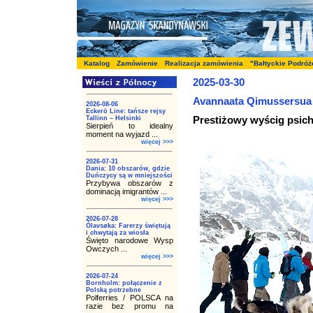
Katalog
Zamówienie
Realizacja zamówienia
"Bałtyckie Podróż
2025-03-30
Avannaata Qimussersua 
2026-08-06
Eckerö Line: tańsze rejsy
Prestiżowy wyścig psich
Tallinn – Helsinki
Sierpień to idealny
moment na wyjazd ...
więcej >>>
2026-07-31
Dania: 10 obszarów, gdzie
Duńczycy są w mniejszości
Przybywa obszarów z
dominacją imigrantów ...
więcej >>>
2026-07-28
Ólavsøka: Farerzy świętują
i chwytają za wiosła
Święto narodowe Wysp
Owczych ...
więcej >>>
2026-07-24
Bornholm: połączenie z
Polską potrzebne
Polferries / POLSCA na
razie bez promu na