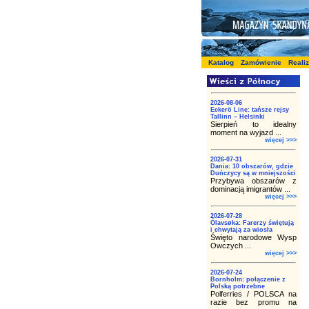
Katalog
Zamówienie
Reali
2026-08-06
Eckerö Line: tańsze rejsy
Tallinn – Helsinki
Sierpień to idealny
moment na wyjazd ...
więcej >>>
2026-07-31
Dania: 10 obszarów, gdzie
Duńczycy są w mniejszości
Przybywa obszarów z
dominacją imigrantów ...
więcej >>>
2026-07-28
Ólavsøka: Farerzy świętują
i chwytają za wiosła
Święto narodowe Wysp
Owczych ...
więcej >>>
2026-07-24
Bornholm: połączenie z
Polską potrzebne
Polferries / POLSCA na
razie bez promu na