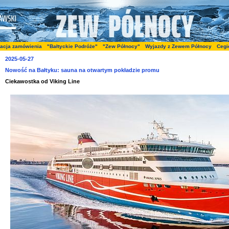
zacja zamówienia
"Bałtyckie Podróże"
"Zew Północy"
Wyjazdy z Zewem Północy
Cegi
2025-05-27
Nowość na Bałtyku: sauna na otwartym pokładzie promu
Ciekawostka od Viking Line