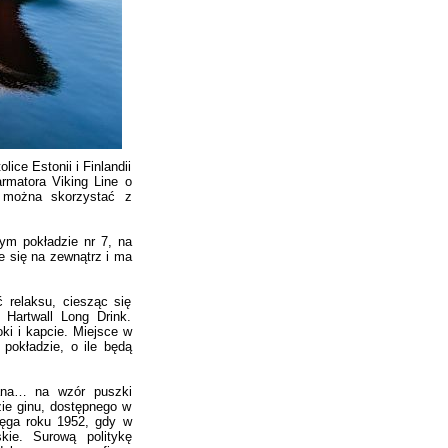
ce Estonii i Finlandii
rmatora Viking Line o
e można skorzystać z
ym pokładzie nr 7, na
e się na zewnątrz i ma
relaksu, ciesząc się
Hartwall Long Drink.
ki i kapcie. Miejsce w
pokładzie, o ile będą
wana… na wzór puszki
zie ginu, dostępnego w
sięga roku 1952, gdy w
skie. Surową politykę