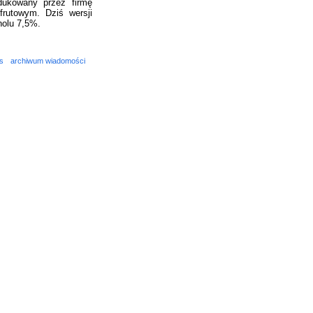
dukowany przez firmę
frutowym. Dziś wersji
holu 7,5%.
s
archiwum wiadomości