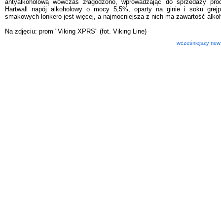
antyalkoholową wówczas złagodzono, wprowadzając do sprzedaży pro
Hartwall napój alkoholowy o mocy 5,5%, oparty na ginie i soku grejp
smakowych lonkero jest więcej, a najmocniejsza z nich ma zawartość alko
Na zdjęciu: prom "Viking XPRS" (fot. Viking Line)
wcześniejszy new