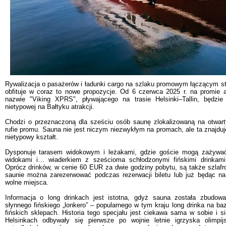
Rywalizacja o pasażerów i ładunki cargo na szlaku promowym łączącym stoli
obfituje w coraz to nowe propozycje. Od 6 czerwca 2025 r. na promie a
nazwie "Viking XPRS", pływającego na trasie Helsinki–Tallin, będzi
nietypowej na Bałtyku atrakcji.
Chodzi o przeznaczoną dla sześciu osób saunę zlokalizowaną na otwart
rufie promu. Sauna nie jest niczym niezwykłym na promach, ale ta znajduj
nietypowy kształt.
Dysponuje tarasem widokowym i leżakami, gdzie goście mogą zażywać 
widokami i… wiaderkiem z sześcioma schłodzonymi fińskimi drinkami 
Oprócz drinków, w cenie 60 EUR za dwie godziny pobytu, są także szlafro
saunie można zarezerwować podczas rezerwacji biletu lub już będąc na 
wolne miejsca.
Informacja o long drinkach jest istotna, gdyż sauna została zbudo
słynnego fińskiego „lonkero” – popularnego w tym kraju long drinka na ba
fińskich sklepach. Historia tego specjału jest ciekawa sama w sobie i 
Helsinkach odbywały się pierwsze po wojnie letnie igrzyska olimpij