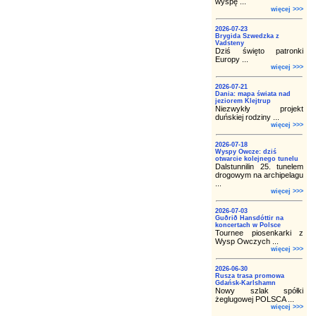
wyspę ...
więcej >>>
2026-07-23
Brygida Szwedzka z
Vadsteny
Dziś święto patronki
Europy ...
więcej >>>
2026-07-21
Dania: mapa świata nad
jeziorem Klejtrup
Niezwykły projekt
duńskiej rodziny ...
więcej >>>
2026-07-18
Wyspy Owcze: dziś
otwarcie kolejnego tunelu
Dalstunnilin 25. tunelem
drogowym na archipelagu
...
więcej >>>
2026-07-03
Guðrið Hansdóttir na
koncertach w Polsce
Tournee piosenkarki z
Wysp Owczych ...
więcej >>>
2026-06-30
Rusza trasa promowa
Gdańsk-Karlshamn
Nowy szlak spółki
żeglugowej POLSCA ...
więcej >>>