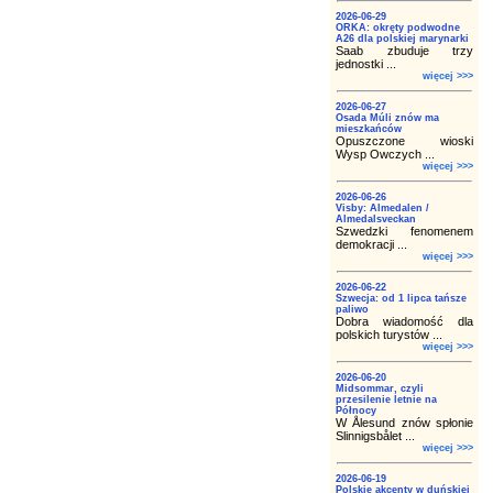
2026-06-29
ORKA: okręty podwodne
A26 dla polskiej marynarki
Saab zbuduje trzy
jednostki ...
więcej >>>
2026-06-27
Osada Múli znów ma
mieszkańców
Opuszczone wioski
Wysp Owczych ...
więcej >>>
2026-06-26
Visby: Almedalen /
Almedalsveckan
Szwedzki fenomenem
demokracji ...
więcej >>>
2026-06-22
Szwecja: od 1 lipca tańsze
paliwo
Dobra wiadomość dla
polskich turystów ...
więcej >>>
2026-06-20
Midsommar, czyli
przesilenie letnie na
Północy
W Ålesund znów spłonie
Slinnigsbålet ...
więcej >>>
2026-06-19
Polskie akcenty w duńskiej