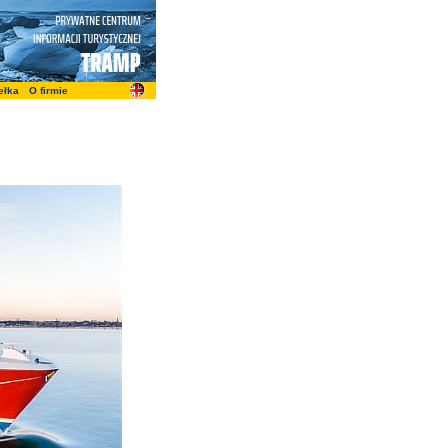
ełka
O firmie