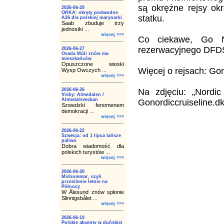
są okrężne rejsy ok
2026-06-29
ORKA: okręty podwodne
statku.
A26 dla polskiej marynarki
Saab zbuduje trzy
jednostki ...
więcej >>>
Co ciekawe, Go No
rezerwacyjnego DFDS 
2026-06-27
Osada Múli znów ma
mieszkańców
Opuszczone wioski
Więcej o rejsach: Gon
Wysp Owczych ...
więcej >>>
2026-06-26
Na zdjęciu: „Nordic
Visby: Almedalen /
Almedalsveckan
Gonordiccruiseline.dk
Szwedzki fenomenem
demokracji ...
więcej >>>
2026-06-22
Szwecja: od 1 lipca tańsze
paliwo
Dobra wiadomość dla
polskich turystów ...
więcej >>>
2026-06-20
Midsommar, czyli
przesilenie letnie na
Północy
W Ålesund znów spłonie
Slinnigsbålet ...
więcej >>>
2026-06-19
Polskie akcenty w duńskiej