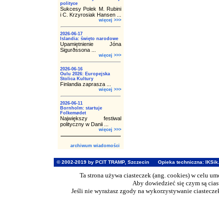
polityce
Sukcesy Polek M. Rubini
i C. Krzyrosiak Hansen ...
więcej >>>
2026-06-17
Islandia: święto narodowe
Upamiętnienie Jóna
Sigurðssona ...
więcej >>>
2026-06-16
Oulu 2026: Europejska
Stolica Kultury
Finlandia zaprasza ...
więcej >>>
2026-06-11
Bornholm: startuje
Folkemødet
Największy festiwal
polityczny w Danii ...
więcej >>>
archiwum wiadomości
© 2002-2019 by PCIT TRAMP, Szczecin
Opieka techniczna:
IKSik
Ta strona używa ciasteczek (ang. cookies) w celu u
Aby dowiedzieć się czym są cia
Jeśli nie wyrażasz zgody na wykorzystywanie ciasteczek 