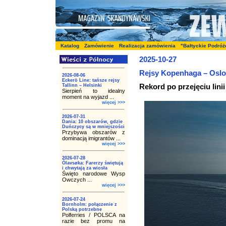
Katalog
Zamówienie
Realizacja zamówienia
"Bałtyckie Podróż
2025-10-27
Rejsy Kopenhaga – Oslo
2026-08-06
Eckerö Line: tańsze rejsy
Rekord po przejęciu lini
Tallinn – Helsinki
Sierpień to idealny
moment na wyjazd ...
więcej >>>
2026-07-31
Dania: 10 obszarów, gdzie
Duńczycy są w mniejszości
Przybywa obszarów z
dominacją imigrantów ...
więcej >>>
2026-07-28
Ólavsøka: Farerzy świętują
i chwytają za wiosła
Święto narodowe Wysp
Owczych ...
więcej >>>
2026-07-24
Bornholm: połączenie z
Polską potrzebne
Polferries / POLSCA na
razie bez promu na