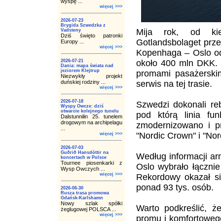
wyspę ...
więcej >>>
2026-07-23
Brygida Szwedzka z
Mija rok, od kie
Vadsteny
Dziś święto patronki
Gotlandsbolaget prze
Europy ...
więcej >>>
Kopenhaga – Oslo od
2026-07-21
około 400 mln DKK. 
Dania: mapa świata nad
jeziorem Klejtrup
promami pasażerskim
Niezwykły projekt
duńskiej rodziny ...
serwis na tej trasie.
więcej >>>
2026-07-18
Szwedzi dokonali re
Wyspy Owcze: dziś
otwarcie kolejnego tunelu
pod którą linia fu
Dalstunnilin 25. tunelem
drogowym na archipelagu
zmodernizowano i 
...
"Nordic Crown" i "Nor
więcej >>>
2026-07-03
Guðrið Hansdóttir na
Według informacji a
koncertach w Polsce
Tournee piosenkarki z
Oslo wybrało łączni
Wysp Owczych ...
więcej >>>
Rekordowy okazał si
ponad 93 tys. osób.
2026-06-30
Rusza trasa promowa
Gdańsk-Karlshamn
Nowy szlak spółki
Warto podkreślić, ż
żeglugowej POLSCA ...
więcej >>>
promu i komfortoweg