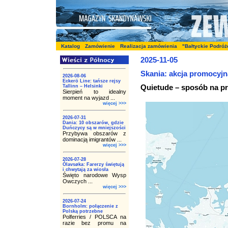
Katalog
Zamówienie
Realizacja zamówienia
"Bałtyckie Podróż
2025-11-05
Skania: akcja promocyjn
2026-08-06
Eckerö Line: tańsze rejsy
Quietude – sposób na pr
Tallinn – Helsinki
Sierpień to idealny
moment na wyjazd ...
więcej >>>
2026-07-31
Dania: 10 obszarów, gdzie
Duńczycy są w mniejszości
Przybywa obszarów z
dominacją imigrantów ...
więcej >>>
2026-07-28
Ólavsøka: Farerzy świętują
i chwytają za wiosła
Święto narodowe Wysp
Owczych ...
więcej >>>
2026-07-24
Bornholm: połączenie z
Polską potrzebne
Polferries / POLSCA na
razie bez promu na