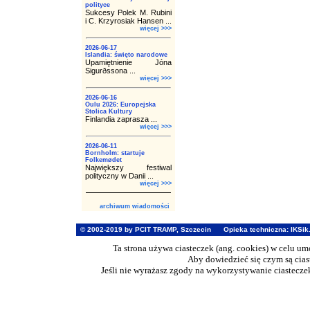
polityce
Sukcesy Polek M. Rubini
i C. Krzyrosiak Hansen ...
więcej >>>
2026-06-17
Islandia: święto narodowe
Upamiętnienie Jóna
Sigurðssona ...
więcej >>>
2026-06-16
Oulu 2026: Europejska
Stolica Kultury
Finlandia zaprasza ...
więcej >>>
2026-06-11
Bornholm: startuje
Folkemødet
Największy festiwal
polityczny w Danii ...
więcej >>>
archiwum wiadomości
© 2002-2019 by PCIT TRAMP, Szczecin
Opieka techniczna:
IKSik
Ta strona używa ciasteczek (ang. cookies) w celu u
Aby dowiedzieć się czym są cia
Jeśli nie wyrażasz zgody na wykorzystywanie ciasteczek 