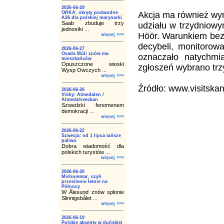
2026-06-29
ORKA: okręty podwodne
Akcja ma również wym
A26 dla polskiej marynarki
Saab zbuduje trzy
udziału w trzydniow
jednostki ...
Höör. Warunkiem bezp
więcej >>>
decybeli, monitorowa
2026-06-27
Osada Múli znów ma
oznaczało natychm
mieszkańców
Opuszczone wioski
zgłoszeń wybrano trz
Wysp Owczych ...
więcej >>>
Źródło: www.visitska
2026-06-26
Visby: Almedalen /
Almedalsveckan
Szwedzki fenomenem
demokracji ...
więcej >>>
2026-06-22
Szwecja: od 1 lipca tańsze
paliwo
Dobra wiadomość dla
polskich turystów ...
więcej >>>
2026-06-20
Midsommar, czyli
przesilenie letnie na
Północy
W Ålesund znów spłonie
Slinnigsbålet ...
więcej >>>
2026-06-19
Polskie akcenty w duńskiej