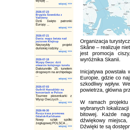
wyspę ...
więcej >>>
2026-07-23
Brygida Szwedzka z
Vadsteny
Dziś święto patronki
Europy ...
więcej >>>
2026-07-21
Dania: mapa świata nad
Organizacja turystyc
jeziorem Klejtrup
Niezwykły projekt
Skåne – realizuje ni
duńskiej rodziny ...
więcej >>>
jest promocja ciszy
wyróżnika Skanii.
2026-07-18
Wyspy Owcze: dziś
otwarcie kolejnego tunelu
Dalstunnilin 25. tunelem
Inicjatywa powstała
drogowym na archipelagu
...
Europie, gdzie co n
więcej >>>
szkodliwy wpływ. We
2026-07-03
powietrza, główna p
Guðrið Hansdóttir na
koncertach w Polsce
Tournee piosenkarki z
Wysp Owczych ...
W ramach projektu
więcej >>>
wybranych lokalizacji
2026-06-30
bitowej. Każde nag
Rusza trasa promowa
Gdańsk-Karlshamn
dźwiękowy miejsca,
Nowy szlak spółki
żeglugowej POLSCA ...
Dźwięki te są dostępne
więcej >>>