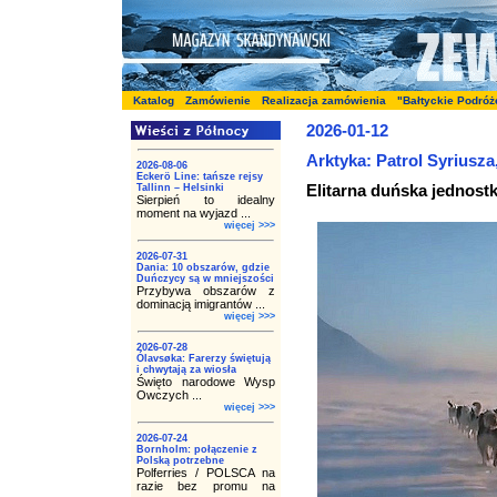
Katalog
Zamówienie
Realizacja zamówienia
"Bałtyckie Podróż
2026-01-12
Arktyka: Patrol Syriusza,
2026-08-06
Eckerö Line: tańsze rejsy
Elitarna duńska jednostk
Tallinn – Helsinki
Sierpień to idealny
moment na wyjazd ...
więcej >>>
2026-07-31
Dania: 10 obszarów, gdzie
Duńczycy są w mniejszości
Przybywa obszarów z
dominacją imigrantów ...
więcej >>>
2026-07-28
Ólavsøka: Farerzy świętują
i chwytają za wiosła
Święto narodowe Wysp
Owczych ...
więcej >>>
2026-07-24
Bornholm: połączenie z
Polską potrzebne
Polferries / POLSCA na
razie bez promu na