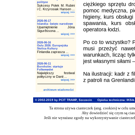
polityce
ciężkiego sprzętu dr
Sukcesy Polek M. Rubini
i C. Krzyrosiak Hansen ...
pomoc medyczna, pie
więcej >>>
higieny, kurs obsługi
2026-06-17
spawania, kurs obsł
Islandia: święto narodowe
Upamiętnienie Jóna
operatora łodzi.
Sigurðssona ...
więcej >>>
Po co to wszystko? P
2026-06-16
Oulu 2026: Europejska
musi przeżyć nawet
Stolica Kultury
Finlandia zaprasza ...
warunkach, licząc ty
więcej >>>
jest własnymi siłami –
2026-06-11
Bornholm: startuje
Folkemødet
Na ilustracji: kadr z
Największy festiwal
polityczny w Danii ...
z patroli na Grenlandi
więcej >>>
archiwum wiadomości
© 2002-2019 by PCIT TRAMP, Szczecin
Opieka techniczna:
IKSik
Ta strona używa ciasteczek (ang. cookies) w celu u
Aby dowiedzieć się czym są cia
Jeśli nie wyrażasz zgody na wykorzystywanie ciasteczek 