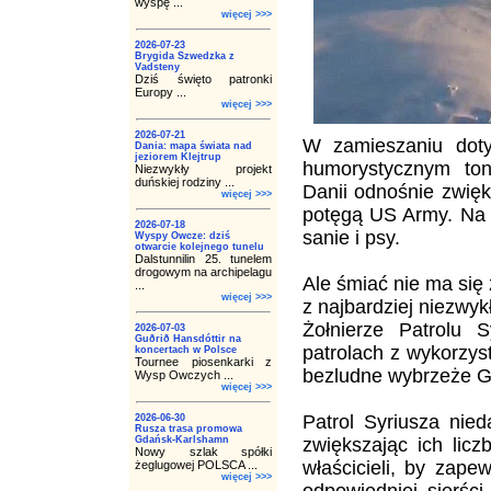
wyspę ...
więcej >>>
2026-07-23
Brygida Szwedzka z
Vadsteny
Dziś święto patronki
Europy ...
więcej >>>
2026-07-21
W zamieszaniu doty
Dania: mapa świata nad
jeziorem Klejtrup
humorystycznym ton
Niezwykły projekt
duńskiej rodziny ...
Danii odnośnie zwięk
więcej >>>
potęgą US Army. Na 
2026-07-18
sanie i psy.
Wyspy Owcze: dziś
otwarcie kolejnego tunelu
Dalstunnilin 25. tunelem
drogowym na archipelagu
Ale śmiać nie ma się 
...
więcej >>>
z najbardziej niezwyk
Żołnierze Patrolu S
2026-07-03
Guðrið Hansdóttir na
patrolach z wykorzys
koncertach w Polsce
Tournee piosenkarki z
bezludne wybrzeże Gr
Wysp Owczych ...
więcej >>>
Patrol Syriusza nie
2026-06-30
Rusza trasa promowa
Gdańsk-Karlshamn
zwiększając ich lic
Nowy szlak spółki
właścicieli, by zap
żeglugowej POLSCA ...
więcej >>>