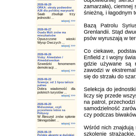
odpowiedniej sierści
2026-06-29
zamarzała), ciemnej 
ORKA: okręty podwodne
A26 dla polskiej marynarki
śnieżną, i łagodnym 
Saab zbuduje trzy
jednostki ...
więcej >>>
Bazą Patrolu Syri
2026-06-27
Grenlandii. Stąd dw
Osada Múli znów ma
mieszkańców
psów wyruszają w ter
Opuszczone wioski
Wysp Owczych ...
więcej >>>
Co ciekawe, podstaw
2026-06-26
Enfield z I wojny świ
Visby: Almedalen /
Almedalsveckan
gdzie używane są n
Szwedzki fenomenem
demokracji ...
zawodzi w ekstremaln
więcej >>>
się do strzału do sza
2026-06-22
Szwecja: od 1 lipca tańsze
paliwo
Selekcja do jednostk
Dobra wiadomość dla
polskich turystów ...
liczy się przede wsz
więcej >>>
na patrol, przechodz
2026-06-20
samodzielność zarów
Midsommar, czyli
przesilenie letnie na
Północy
czy podczas biwaków
W Ålesund znów spłonie
Slinnigsbålet ...
więcej >>>
Wśród nich znajdują s
2026-06-19
szkolenie strażackie
Polskie akcenty w duńskiej