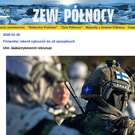
zacja zamówienia
"Bałtyckie Podróże"
"Zew Północy"
Wyjazdy z Zewem Północy
Cegi
2026-01-26
Finlandia: rekord zgłoszeń do sił specjalnych
Utin Jääkärirykmentti rekrutuje