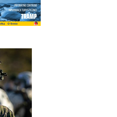
ełka
O firmie