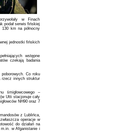
przywołały w Finach
 podał serwis fińskiej
k. 130 km na północny
wnej jednostki fińskich
ełniających wstępne
atów czekają badania
0 poborowych. Co roku
 rzecz innych struktur
ionu śmigłowcowego –
w Utti stacjonuje cały
migłowców NH90 oraz 7
omandosów z Lublińca,
m zwłaszcza operacje w
otowość do działań na
m.in. w Afganistanie i