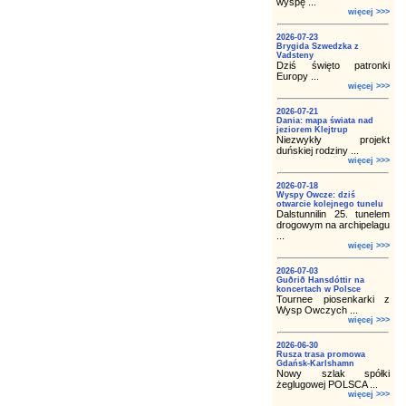
wyspę ...
więcej >>>
2026-07-23
Brygida Szwedzka z
Vadsteny
Dziś święto patronki
Europy ...
więcej >>>
2026-07-21
Dania: mapa świata nad
jeziorem Klejtrup
Niezwykły projekt
duńskiej rodziny ...
więcej >>>
2026-07-18
Wyspy Owcze: dziś
otwarcie kolejnego tunelu
Dalstunnilin 25. tunelem
drogowym na archipelagu
...
więcej >>>
2026-07-03
Guðrið Hansdóttir na
koncertach w Polsce
Tournee piosenkarki z
Wysp Owczych ...
więcej >>>
2026-06-30
Rusza trasa promowa
Gdańsk-Karlshamn
Nowy szlak spółki
żeglugowej POLSCA ...
więcej >>>