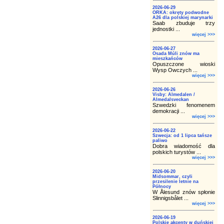
2026-06-29
ORKA: okręty podwodne
A26 dla polskiej marynarki
Saab zbuduje trzy
jednostki ...
więcej >>>
2026-06-27
Osada Múli znów ma
mieszkańców
Opuszczone wioski
Wysp Owczych ...
więcej >>>
2026-06-26
Visby: Almedalen /
Almedalsveckan
Szwedzki fenomenem
demokracji ...
więcej >>>
2026-06-22
Szwecja: od 1 lipca tańsze
paliwo
Dobra wiadomość dla
polskich turystów ...
więcej >>>
2026-06-20
Midsommar, czyli
przesilenie letnie na
Północy
W Ålesund znów spłonie
Slinnigsbålet ...
więcej >>>
2026-06-19
Polskie akcenty w duńskiej