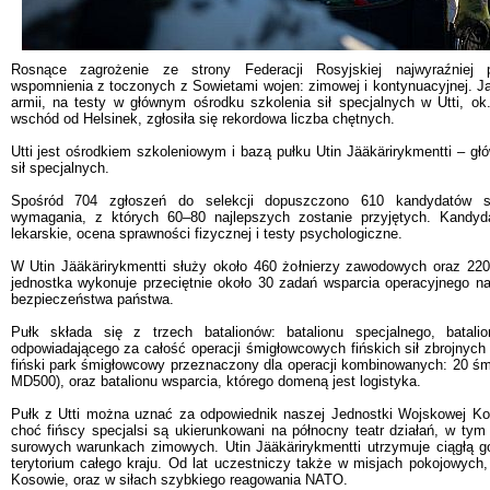
Rosnące zagrożenie ze strony Federacji Rosyjskiej najwyraźniej 
wspomnienia z toczonych z Sowietami wojen: zimowej i kontynuacyjnej. Jak
armii, na testy w głównym ośrodku szkolenia sił specjalnych w Utti, o
wschód od Helsinek, zgłosiła się rekordowa liczba chętnych.
Utti jest ośrodkiem szkoleniowym i bazą pułku Utin Jääkärirykmentti – głó
sił specjalnych.
Spośród 704 zgłoszeń do selekcji dopuszczono 610 kandydatów sp
wymagania, z których 60–80 najlepszych zostanie przyjętych. Kandyd
lekarskie, ocena sprawności fizycznej i testy psychologiczne.
W Utin Jääkärirykmentti służy około 460 żołnierzy zawodowych oraz 22
jednostka wykonuje przeciętnie około 30 zadań wsparcia operacyjnego na
bezpieczeństwa państwa.
Pułk składa się z trzech batalionów: batalionu specjalnego, batal
odpowiadającego za całość operacji śmigłowcowych fińskich sił zbrojnych (
fiński park śmigłowcowy przeznaczony dla operacji kombinowanych: 20 ś
MD500), oraz batalionu wsparcia, którego domeną jest logistyka.
Pułk z Utti można uznać za odpowiednik naszej Jednostki Wojskowej K
choć fińscy specjalsi są ukierunkowani na północny teatr działań, w ty
surowych warunkach zimowych. Utin Jääkärirykmentti utrzymuje ciągłą g
terytorium całego kraju. Od lat uczestniczy także w misjach pokojowych, 
Kosowie, oraz w siłach szybkiego reagowania NATO.