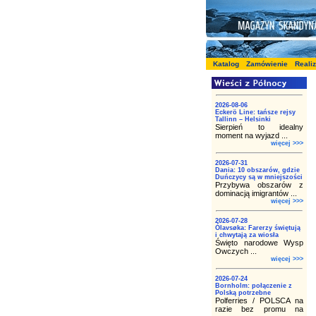
Katalog
Zamówienie
Reali
2026-08-06
Eckerö Line: tańsze rejsy
Tallinn – Helsinki
Sierpień to idealny
moment na wyjazd ...
więcej >>>
2026-07-31
Dania: 10 obszarów, gdzie
Duńczycy są w mniejszości
Przybywa obszarów z
dominacją imigrantów ...
więcej >>>
2026-07-28
Ólavsøka: Farerzy świętują
i chwytają za wiosła
Święto narodowe Wysp
Owczych ...
więcej >>>
2026-07-24
Bornholm: połączenie z
Polską potrzebne
Polferries / POLSCA na
razie bez promu na