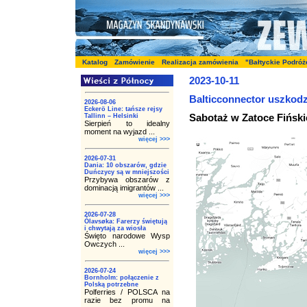
Katalog
Zamówienie
Realizacja zamówienia
"Bałtyckie Podróż
2023-10-11
Balticconnector uszkod
2026-08-06
Eckerö Line: tańsze rejsy
Sabotaż w Zatoce Fiński
Tallinn – Helsinki
Sierpień to idealny
moment na wyjazd ...
więcej >>>
2026-07-31
Dania: 10 obszarów, gdzie
Duńczycy są w mniejszości
Przybywa obszarów z
dominacją imigrantów ...
więcej >>>
2026-07-28
Ólavsøka: Farerzy świętują
i chwytają za wiosła
Święto narodowe Wysp
Owczych ...
więcej >>>
2026-07-24
Bornholm: połączenie z
Polską potrzebne
Polferries / POLSCA na
razie bez promu na