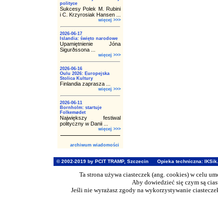
polityce
Sukcesy Polek M. Rubini
i C. Krzyrosiak Hansen ...
więcej >>>
2026-06-17
Islandia: święto narodowe
Upamiętnienie Jóna
Sigurðssona ...
więcej >>>
2026-06-16
Oulu 2026: Europejska
Stolica Kultury
Finlandia zaprasza ...
więcej >>>
2026-06-11
Bornholm: startuje
Folkemødet
Największy festiwal
polityczny w Danii ...
więcej >>>
archiwum wiadomości
© 2002-2019 by PCIT TRAMP, Szczecin
Opieka techniczna:
IKSik
Ta strona używa ciasteczek (ang. cookies) w celu u
Aby dowiedzieć się czym są cia
Jeśli nie wyrażasz zgody na wykorzystywanie ciasteczek 