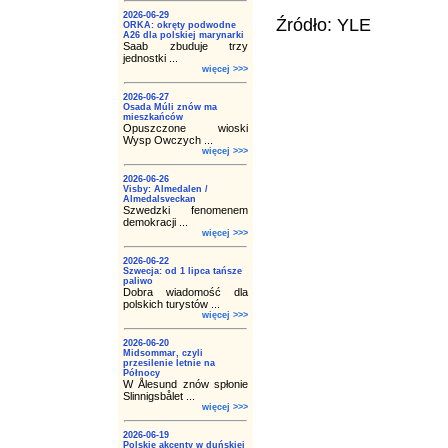
2026-06-29
Źródło: YLE
ORKA: okręty podwodne
A26 dla polskiej marynarki
Saab zbuduje trzy
jednostki ...
więcej >>>
2026-06-27
Osada Múli znów ma
mieszkańców
Opuszczone wioski
Wysp Owczych ...
więcej >>>
2026-06-26
Visby: Almedalen /
Almedalsveckan
Szwedzki fenomenem
demokracji ...
więcej >>>
2026-06-22
Szwecja: od 1 lipca tańsze
paliwo
Dobra wiadomość dla
polskich turystów ...
więcej >>>
2026-06-20
Midsommar, czyli
przesilenie letnie na
Północy
W Ålesund znów spłonie
Slinnigsbålet ...
więcej >>>
2026-06-19
Polskie akcenty w duńskiej