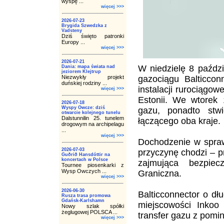
wyspę ...
więcej >>>
2026-07-23
Brygida Szwedzka z
Vadsteny
Dziś święto patronki
Europy ...
więcej >>>
2026-07-21
W niedzielę 8 paździ
Dania: mapa świata nad
jeziorem Klejtrup
Niezwykły projekt
gazociągu Balticcon
duńskiej rodziny ...
instalacji rurociągow
więcej >>>
Estonii. We wtorek 
2026-07-18
Wyspy Owcze: dziś
gazu, ponadto stwi
otwarcie kolejnego tunelu
Dalstunnilin 25. tunelem
łączącego oba kraje.
drogowym na archipelagu
...
więcej >>>
Dochodzenie w spraw
2026-07-03
przyczynę chodzi – p
Guðrið Hansdóttir na
koncertach w Polsce
zajmująca bezpie
Tournee piosenkarki z
Wysp Owczych ...
Graniczna.
więcej >>>
2026-06-30
Balticconnector o dł
Rusza trasa promowa
Gdańsk-Karlshamn
miejscowości Inkoo 
Nowy szlak spółki
żeglugowej POLSCA ...
transfer gazu z pomin
więcej >>>